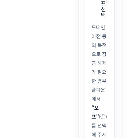
프”
선
택
도메인
이전 등
의 목적
으로 잠
금 해제
가 필요
한 경우
풀다운
에서
“오
프”
(①)
를 선택
해 주세