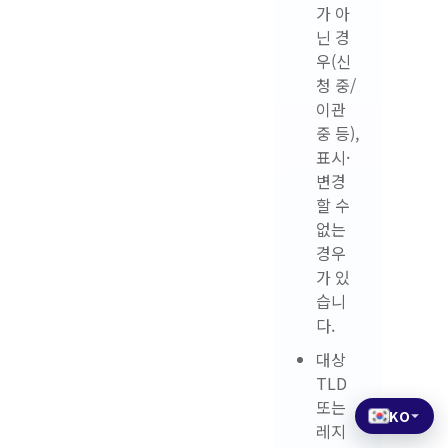
가 아
닌 경
우(신
청 중/
이관
중 등),
표시·
변경
할 수
없는
경우
가 있
습니
다.
대상
TLD
또는
KO
레지