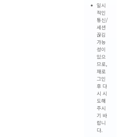
일시
적인
통신/
세션
끊김
가능
성이
있으
므로,
재로
그인
후 다
시 시
도해
주시
기 바
랍니
다.