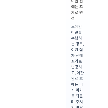
이관 전
에는 끄
기로 변
경
도메인
이관을
수행하
는 경우,
이관 절
차 전에
끄기
로
변경하
고, 이관
완료 후
에는 다
시
켜기
로 되돌
려 주시
기 바랍