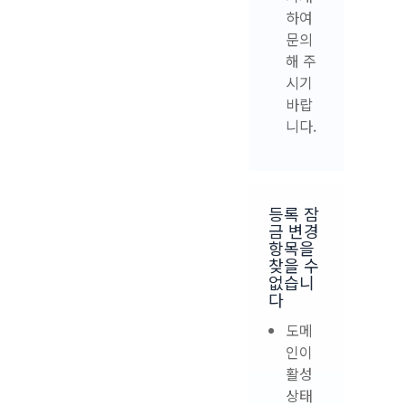
하여
문의
해 주
시기
바랍
니다.
등록 잠
금 변경
항목을
찾을 수
없습니
다
도메
인이
활성
상태