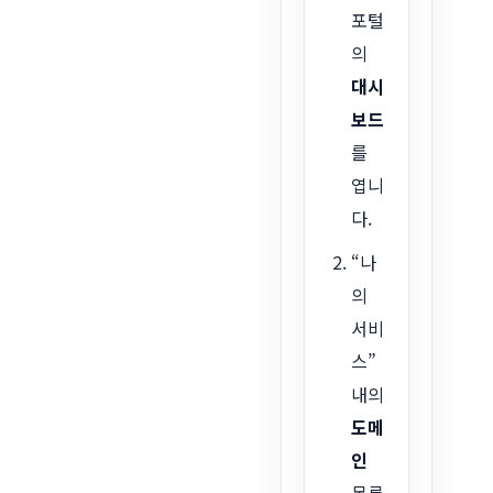
포털
의
대시
보드
를
엽니
다.
“나
의
서비
스”
내의
도메
인