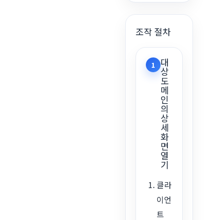
조작 절차
대
1
상
도
메
인
의
상
세
화
면
열
기
클라
이언
트