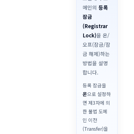
메인의
등록
잠금
(Registrar
Lock)
을 온/
오프(잠금/잠
금 해제)하는
방법을 설명
합니다.
등록 잠금을
온
으로 설정하
면 제3자에 의
한 불법 도메
인 이전
(Transfer)을