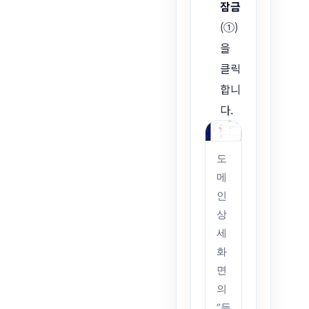
잠금
(①)
을
클릭
합니
다.
도
메
인
상
세
화
면
의
“등