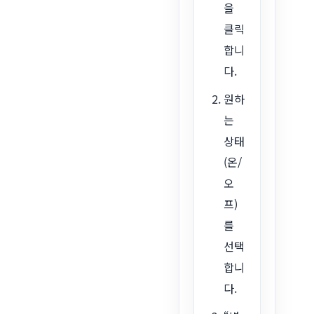
을
클릭
합니
다.
원하
는
상태
(온/
오
프)
를
선택
합니
다.