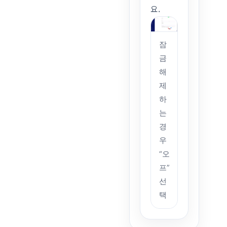
요.
잠
금
해
제
하
는
경
우
“오
프”
선
택