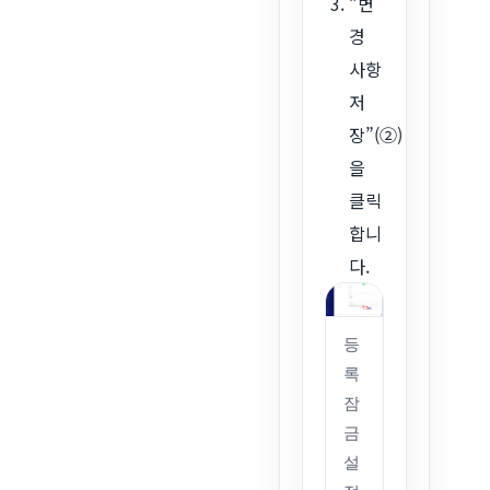
“변
경
사항
저
장”(②)
을
클릭
합니
다.
등
록
잠
금
설