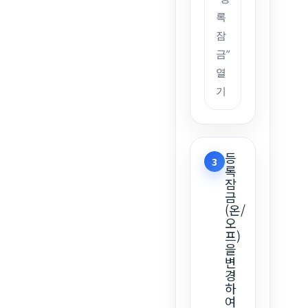
록
잠
금”
열
기
등
3
록
잠
금
(온/
오
프)
을
변
경
하
여