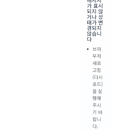
메시지
가 표시
되지 않
거나 상
태가 변
경되지
않습니
다
브라
우저
새로
고침
(다시
로드)
을 실
행해
주시
기 바
랍니
다.