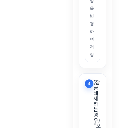
정
을
변
경
하
여
저
장
(잠
4
금
해
제
하
는
경
우)
“오