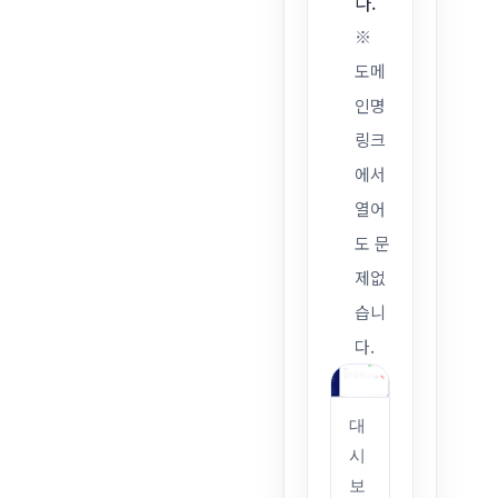
다.
※
도메
인명
링크
에서
열어
도 문
제없
습니
다.
대
시
보