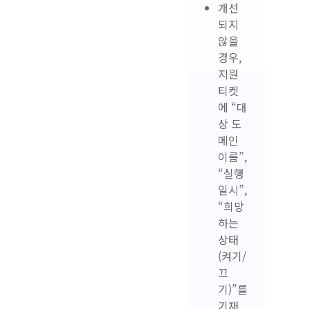
개선
되지
않을
경우,
지원
티켓
에 “대
상 도
메인
이름”,
“실행
일시”,
“희망
하는
상태
(켜기/
끄
기)”를
기재