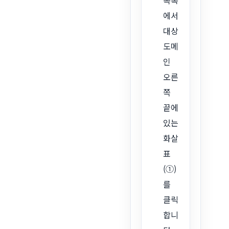
목록
에서
대상
도메
인
오른
쪽
끝에
있는
화살
표
(①)
를
클릭
합니