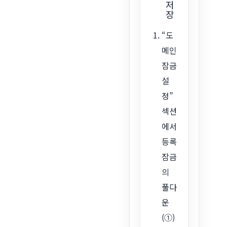
저
장
“도
메인
잠금
설
정”
섹션
에서
등록
잠금
의
풀다
운
(①)