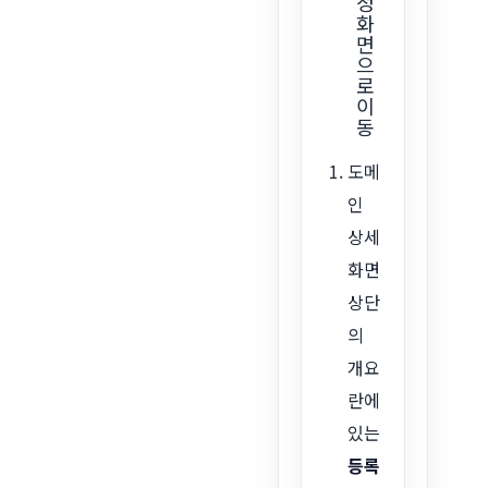
정
화
면
으
로
이
동
도메
인
상세
화면
상단
의
개요
란에
있는
등록