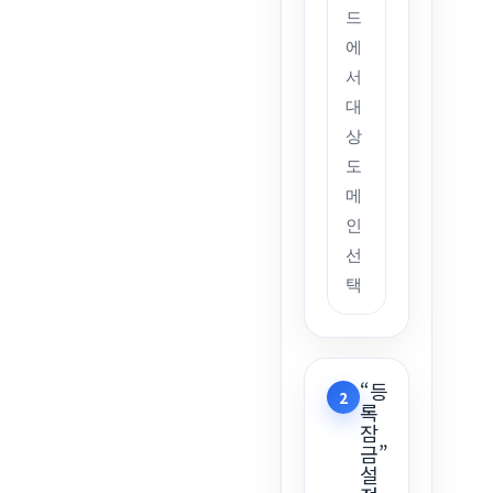
드
에
서
대
상
도
메
인
선
택
“등
2
록
잠
금”
설