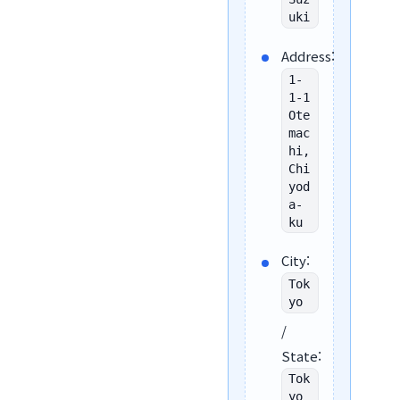
uki
Address:
1-
1-1
Ote
mac
hi,
Chi
yod
a-
ku
City:
Tok
yo
/
State:
Tok
yo