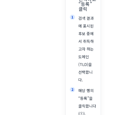
“등록”
클릭
검색 결과
에 표시된
후보 중에
서 취득하
고자 하는
도메인
(TLD)을
선택합니
다.
해당 행의
“등록”을
클릭합니다
(①).