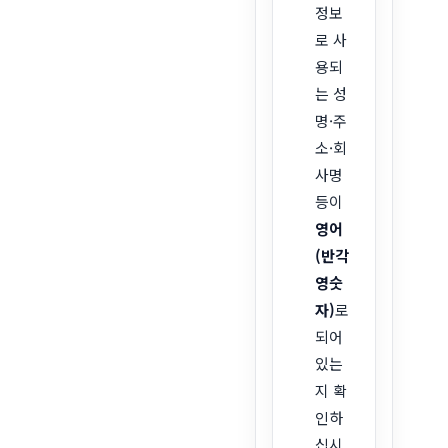
정보
로 사
용되
는 성
명·주
소·회
사명
등이
영어
(반각
영숫
자)
로
되어
있는
지 확
인하
십시