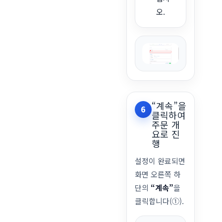
오.
“계속”을
6
클릭하여
주문 개
요로 진
행
설정이 완료되면
화면 오른쪽 하
단의
“계속”
을
클릭합니다(①).