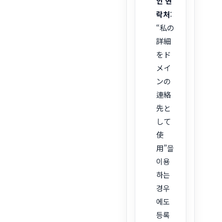
인 연
락처
:
“私の
詳細
をド
メイ
ンの
連絡
先と
して
使
用”을
이용
하는
경우
에도
등록