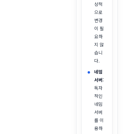
상적
으로
변경
이 필
요하
지 않
습니
다.
네임
서버
:
독자
적인
네임
서버
를 이
용하