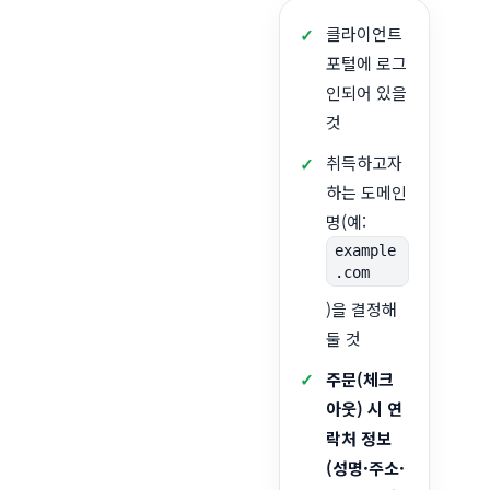
클라이언트
포털에 로그
인되어 있을
것
취득하고자
하는 도메인
명(예:
example
.com
)을 결정해
둘 것
주문(체크
아웃) 시 연
락처 정보
(성명·주소·