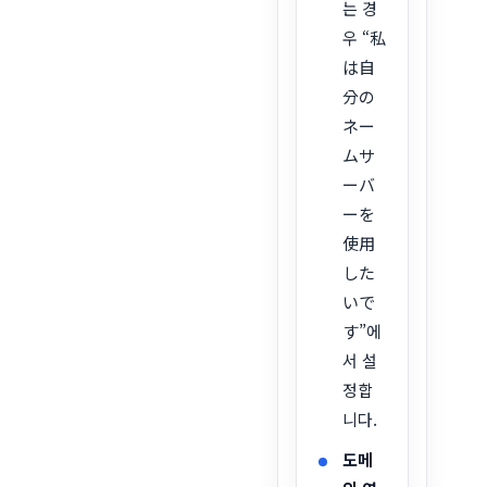
는 경
우 “私
は自
分の
ネー
ムサ
ーバ
ーを
使用
した
いで
す”에
서 설
정합
니다.
도메