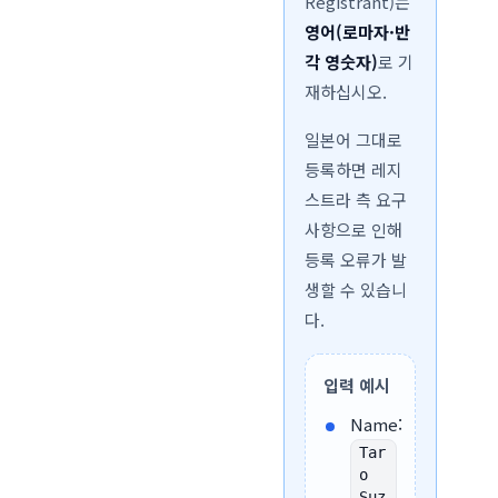
Registrant)는
영어(로마자·반
각 영숫자)
로 기
재하십시오.
일본어 그대로
등록하면 레지
스트라 측 요구
사항으로 인해
등록 오류가 발
생할 수 있습니
다.
입력 예시
Name:
Tar
o
Suz