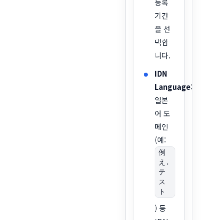
등록
기간
을 선
택합
니다.
IDN
Language
:
일본
어 도
메인
(예:
例
え.
テ
ス
ト
) 등