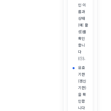
인 이
름과
상태
(예: 활
성)를
확인
합니
다
(①).
유효
기한
(갱신
기한)
을 확
인합
니다