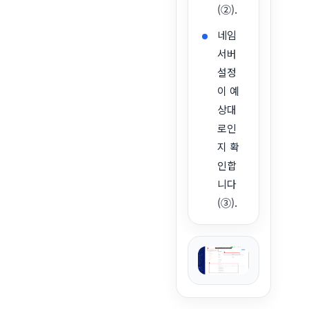
(②).
네임
서버
설정
이 예
상대
로인
지 확
인합
니다
(③).