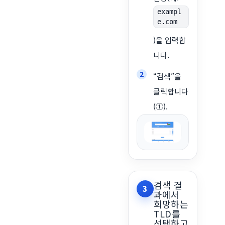
exampl
e.com
)을 입력합
니다.
“검색”을
클릭합니다
(①).
검색 결
3
과에서
희망하는
TLD를
선택하고