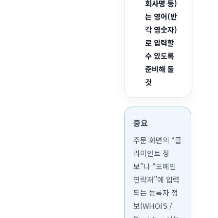
회사명 등)
는 영어(반
각 영숫자)
로 입력할
수 있도록
준비해 둘
것
중요
주문 화면의 “클
라이언트 정
보”나 “도메인
연락처”에 입력
되는 등록자 정
보(WHOIS /