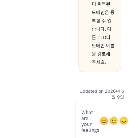
미 취득된
도메인은 등
록할 수 없
습니다. 다
른 TLD나
도메인 이름
을 검토해
주세요.
Updated on 2026년 6
월 9일
What
are
your
feelings