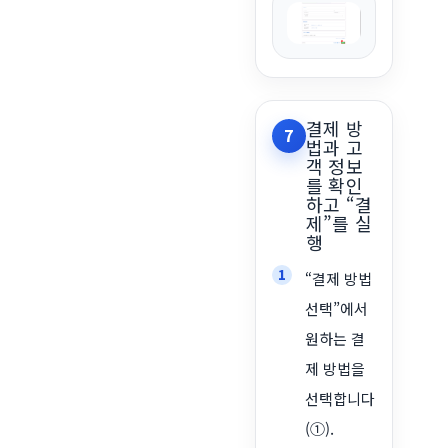
결제 방
7
법과 고
객 정보
를 확인
하고 “결
제”를 실
행
“결제 방법
선택”에서
원하는 결
제 방법을
선택합니다
(①).