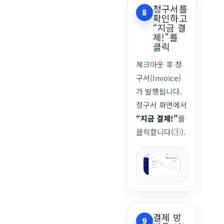
청구서를
8
확인하고
“지금 결
제!”를
클릭
체크아웃 후 청
구서(Invoice)
가 발행됩니다.
청구서 화면에서
“지금 결제!”
를
클릭합니다(①).
결제 방
9