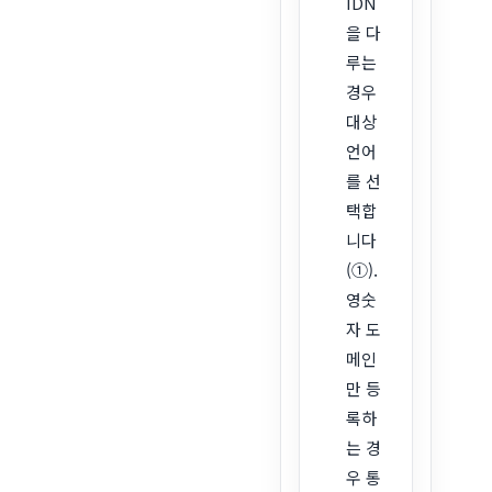
IDN
을 다
루는
경우
대상
언어
를 선
택합
니다
(①).
영숫
자 도
메인
만 등
록하
는 경
우 통