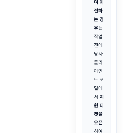
여 이
전하
는 경
우
는
작업
전에
당사
클라
이언
트 포
털에
서
지
원 티
켓을
오픈
하여