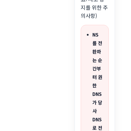
지를 위한 주
의사항)
NS
를 전
환하
는 순
간부
터 권
한
DNS
가 당
사
DNS
로 전