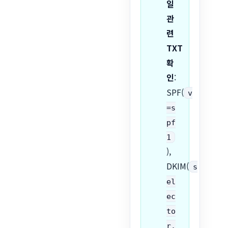
일
관
련
TXT
확
인
:
SPF(
v
=s
pf
1
),
DKIM(
s
el
ec
to
r.