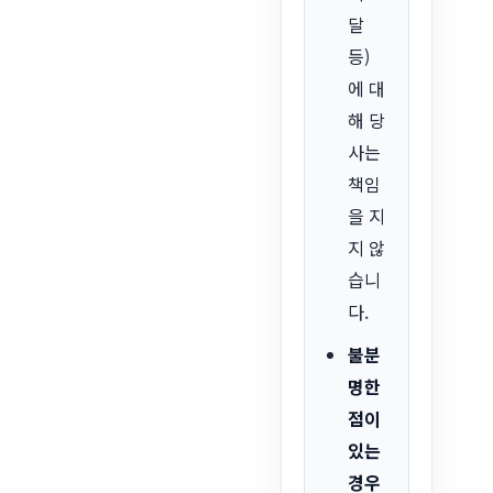
달
등)
에 대
해 당
사는
책임
을 지
지 않
습니
다.
불분
명한
점이
있는
경우