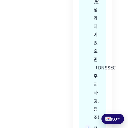
(활
성
화
되
어
있
으
면
「DNSSEC
주
의
사
항」
참
조)
KO