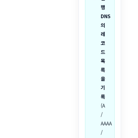
행
DNS
의
레
코
드
목
록
을
기
록
(A
/
AAAA
/