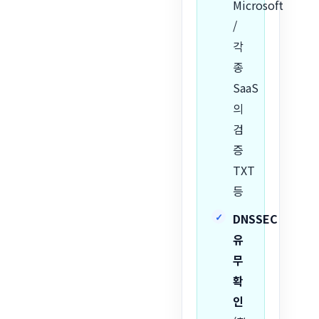
Microsoft
/
각
종
SaaS
의
검
증
TXT
등
DNSSEC
유
무
확
인