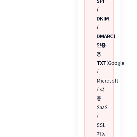
SPF
/
DKIM
/
DMARC)
,
인증
용
TXT
(Google
/
Microsoft
/ 각
종
SaaS
/
SSL
자동