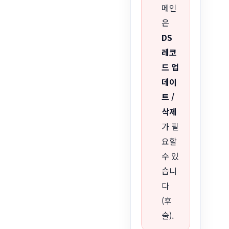
메인
은
DS
레코
드 업
데이
트 /
삭제
가 필
요할
수 있
습니
다
(후
술).