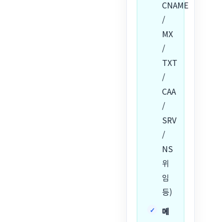
CNAME
/
MX
/
TXT
/
CAA
/
SRV
/
NS
위
임
등)
메