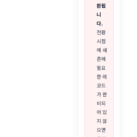
환됩
니
다.
전환
시점
에 새
존에
필요
한 레
코드
가 완
비되
어 있
지 않
으면