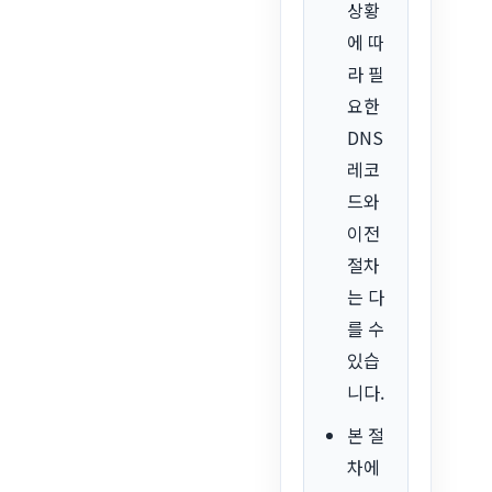
상황
에 따
라 필
요한
DNS
레코
드와
이전
절차
는 다
를 수
있습
니다.
본 절
차에