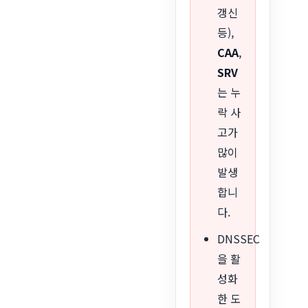
갱신
등),
CAA
,
SRV
는 누
락 사
고가
많이
발생
합니
다.
DNSSEC
을 활
성화
한 도