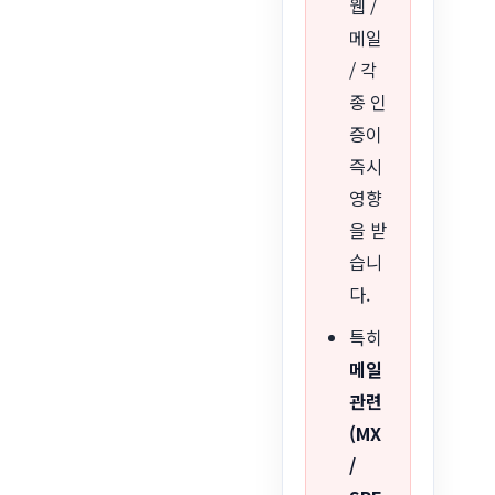
웹 /
메일
/ 각
종 인
증이
즉시
영향
을 받
습니
다.
특히
메일
관련
(MX
/