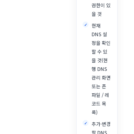
권한이 있
을 것
현재
DNS 설
정을 확인
할 수 있
을 것(현
행 DNS
관리 화면
또는 존
파일 / 레
코드 목
록)
추가·변경
할 DNS