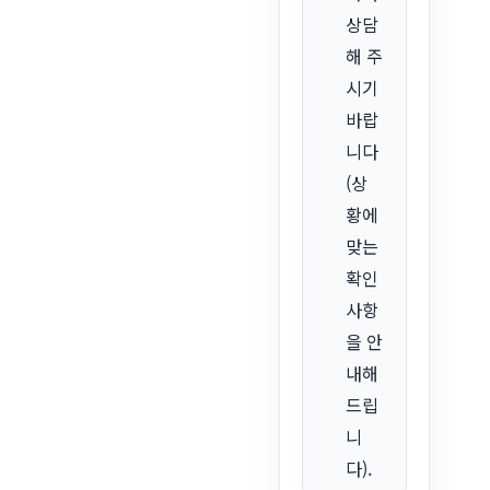
상담
해 주
시기
바랍
니다
(상
황에
맞는
확인
사항
을 안
내해
드립
니
다).