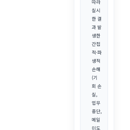
따라
실시
한 결
과 발
생한
간접
적·파
생적
손해
(기
회 손
실,
업무
중단,
메일
미도