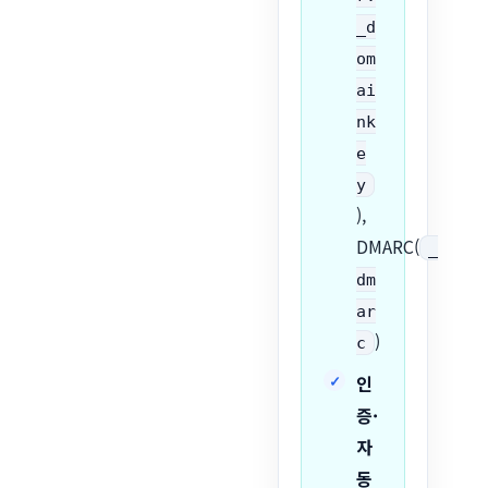
_d
om
ai
nk
e
y
),
DMARC(
_
dm
ar
)
c
인
증·
자
동