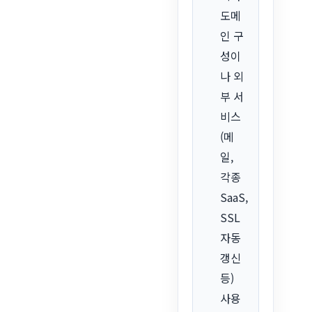
도메
인 구
성이
나 외
부 서
비스
(메
일,
각종
SaaS,
SSL
자동
갱신
등)
사용