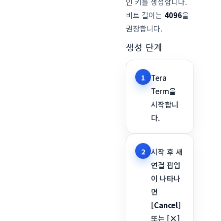
인 키를 생성합니다.
비트 길이는
4096
을
권장합니다.
생성 단계
1
Tera
Term을
시작합니
다.
2
시작 후 새
연결 팝업
이 나타나
면
[Cancel]
또는
[×]