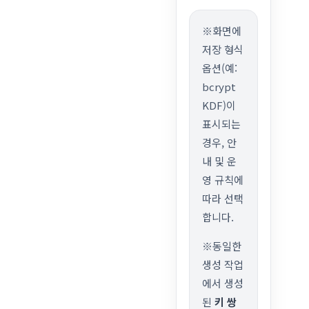
※화면에
저장 형식
옵션(예:
bcrypt
KDF)이
표시되는
경우, 안
내 및 운
영 규칙에
따라 선택
합니다.
※동일한
생성 작업
에서 생성
된
키 쌍