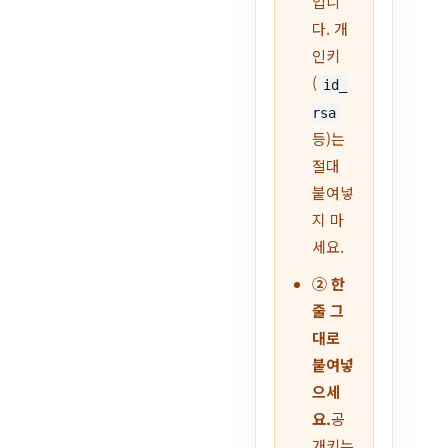
입니
다. 개
인키
(
id_
rsa
등)는
절대
붙여넣
지 마
세요.
② 한
줄 그
대로
붙여넣
으세
요.
공
개키는