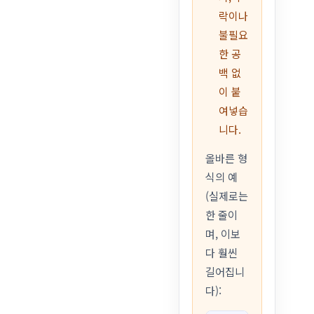
락이나
불필요
한 공
백 없
이 붙
여넣습
니다.
올바른 형
식의 예
(실제로는
한 줄이
며, 이보
다 훨씬
길어집니
다):