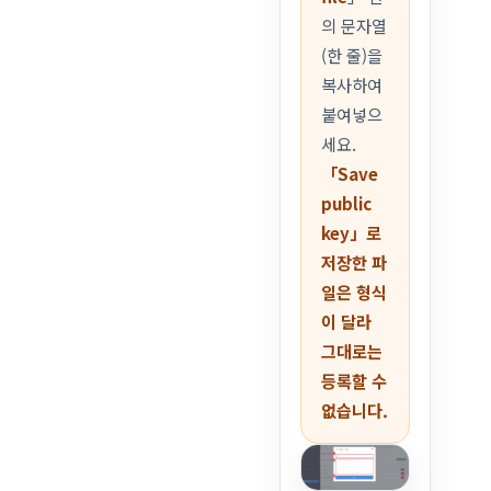
의 문자열
(한 줄)을
복사하여
붙여넣으
세요.
「Save
public
key」로
저장한 파
일은 형식
이 달라
그대로는
등록할 수
없습니다.