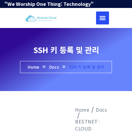
"We Worship One Thing: Technology"
SSH 키 등록 및 관리
Home
Docs
SSH 키 등록 및 관리
Home
Docs
BESTNET-
CLOUD