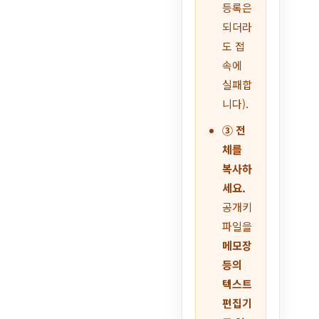
등록은
되더라
도 접
속에
실패합
니다).
③ 전
체를
복사하
세요.
공개키
파일을
메모장
등의
텍스트
편집기