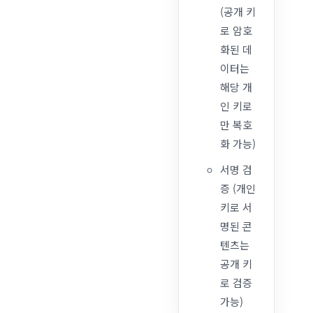
(공개 키
로 암호
화된 데
이터는
해당 개
인 키로
만 복호
화 가능)
서명 검
증 (개인
키로 서
명된 콘
텐츠는
공개 키
로 검증
가능)