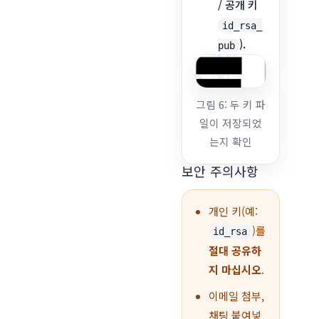
/ 공개 키
id_rsa_
).
pub
그림 6: 두 키 파
일이 저장되었
는지 확인
보안 주의사항
개인 키(예:
)를
id_rsa
절대 공유하
지 마십시오
.
이메일 첨부,
채팅 붙여넣