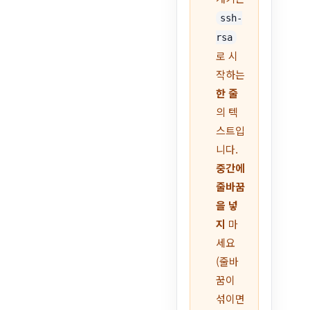
ssh-
rsa
로 시
작하는
한 줄
의 텍
스트입
니다.
중간에
줄바꿈
을 넣
지
마
세요
(줄바
꿈이
섞이면