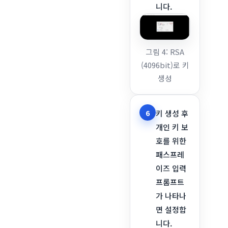
니다.
그림 4: RSA
(4096bit)로 키
생성
6
키 생성 후
개인 키 보
호를 위한
패스프레
이즈 입력
프롬프트
가 나타나
면 설정합
니다.