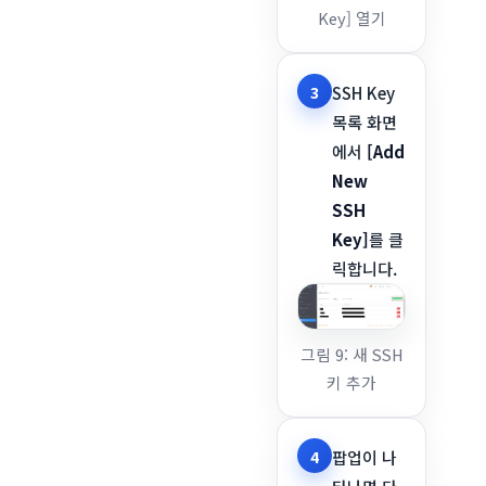
Key] 열기
3
SSH Key
목록 화면
에서
[Add
New
SSH
Key]
를 클
릭합니다.
그림 9: 새 SSH
키 추가
4
팝업이 나