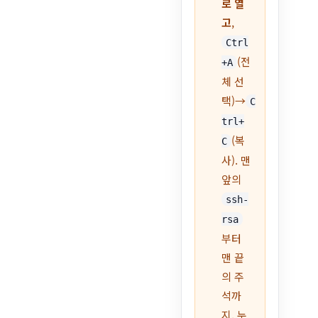
로 열
고
,
Ctrl
(전
+A
체 선
택)→
C
trl+
(복
C
사). 맨
앞의
ssh-
rsa
부터
맨 끝
의 주
석까
지, 누