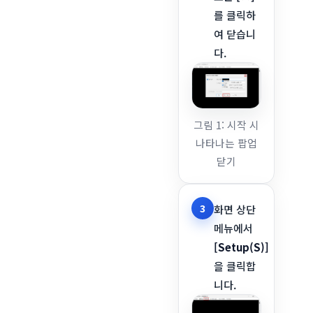
를 클릭하
여 닫습니
다.
그림 1: 시작 시
나타나는 팝업
닫기
3
화면 상단
메뉴에서
[Setup(S)]
을 클릭합
니다.