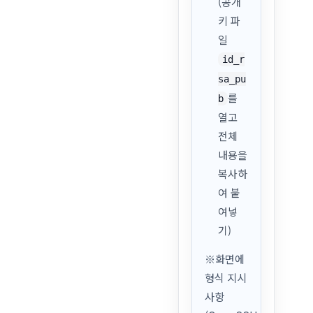
(공개
키 파
일
id_r
sa_pu
를
b
열고
전체
내용을
복사하
여 붙
여넣
기)
※화면에
형식 지시
사항