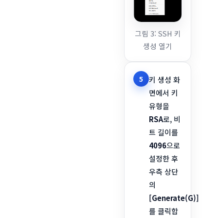
그림 3: SSH 키
생성 열기
5
키 생성 화
면에서 키
유형을
RSA
로, 비
트 길이를
4096
으로
설정한 후
우측 상단
의
[Generate(G)]
를 클릭합