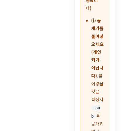
생합니
다)
① 공
개키를
붙여넣
으세요
(개인
키가
아닙니
다).
붙
여넣을
것은
확장자
.pu
의
b
공개키