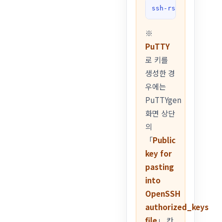
ssh-rsa AAAAB3Nz
※
PuTTY
로 키를
생성한 경
우에는
PuTTYgen
화면 상단
의
「
Public
key for
pasting
into
OpenSSH
authorized_keys
file
」 칸