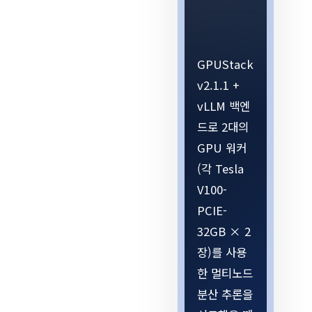
2노드 4×V100으로 Qwen2.5-32B를
실행하기까지의 전체 기록
GPUStack
v2.1.1 +
vLLM 백엔
드로 2대의
GPU 워커
(각 Tesla
V100-
PCIE-
32GB × 2
장)를 사용
한 멀티노드
분산 추론을