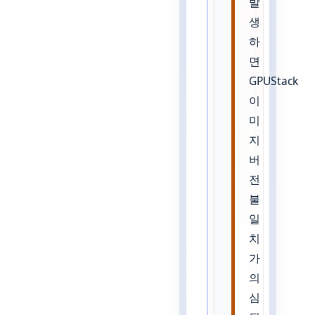
발
생
하
면
GPUStack
이
미
지
버
전
불
일
치
가
의
심