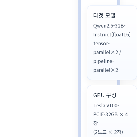
타겟 모델
Qwen2.5-32B-
Instruct(float16)
tensor-
parallel×2 /
pipeline-
parallel×2
GPU 구성
Tesla V100-
PCIE-32GB × 4
장
(2노드 × 2장)