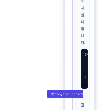
에
서
실
패
합
니
다.
(RayWorkerWra
  local=[127.
  error=SO_ER
RuntimeError:
  SO_ERROR: 
Copy to Clipboard
원