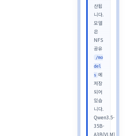
산됩
니다.
모델
은
NFS
공유
/mo
del
에
s
저장
되어
있습
니다.
Qwen3.5-
35B-
A3B(VLM)