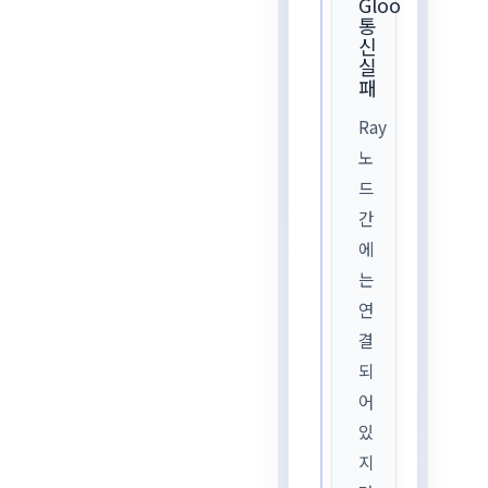
Gloo
통
신
실
패
Ray
노
드
간
에
는
연
결
되
어
있
지