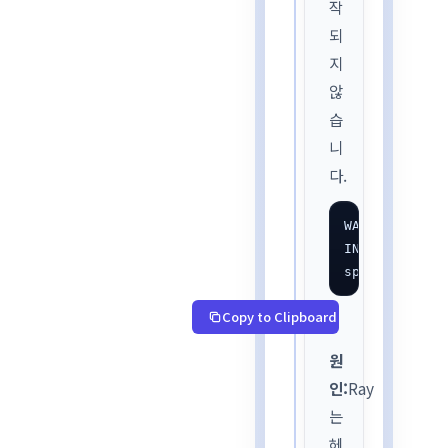
작
되
지
않
습
니
다.
WARNING: Tens
INFO: Waiting
specs=[{'nod
Copy to Clipboard
원
인:
Ray
는
헤