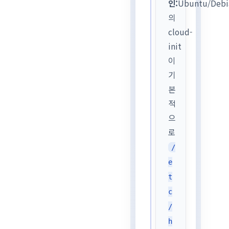
인:
Ubuntu/Debi
의
cloud-
init
이
기
본
적
으
로
/
e
t
c
/
h