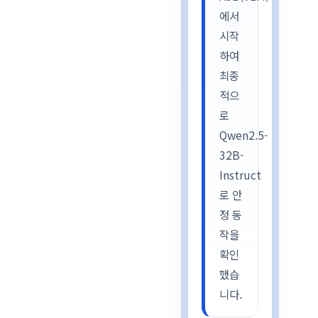
에서
시작
하여
최종
적으
로
Qwen2.5-
32B-
Instruct
로 안
정 동
작을
확인
했습
니다.