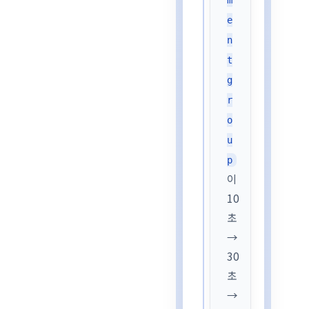
m
e
n
t
g
r
o
u
p
이
10
초
→
30
초
→