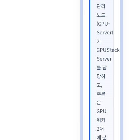
관리
노드
(GPU-
Server)
가
GPUStack
Server
를 담
당하
고,
추론
은
GPU
워커
2대
에 분