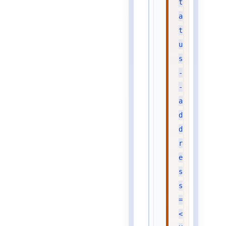
t
a
t
u
s
-
-
a
d
d
r
e
s
s
=
<