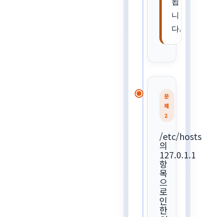
됩
니
다.
문
제
2
/etc/hosts
의
127.0.1.1
항
목
으
로
인
한