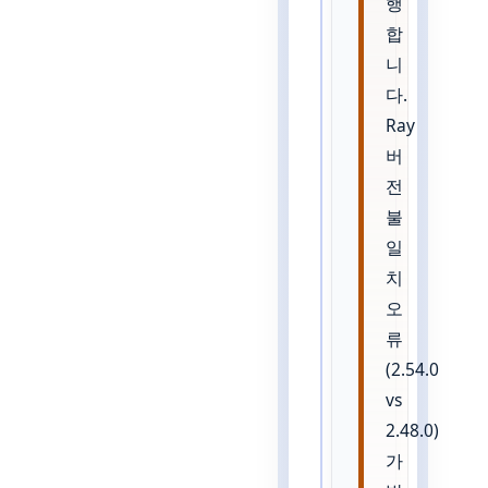
행
합
니
다.
Ray
버
전
불
일
치
오
류
(2.54.0
vs
2.48.0)
가