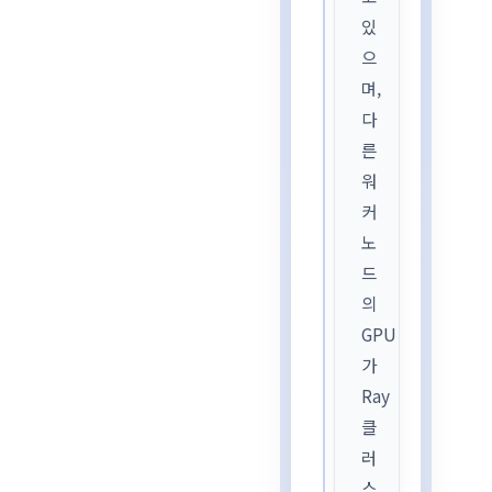
있
으
며,
다
른
워
커
노
드
의
GPU
가
Ray
클
러
스