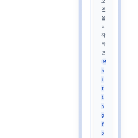
모
델
을
시
작
하
면
W
a
i
t
i
n
g
f
o