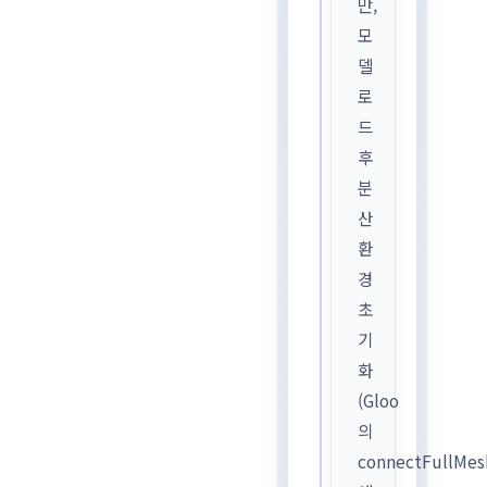
만,
모
델
로
드
후
분
산
환
경
초
기
화
(Gloo
의
connectFullMes