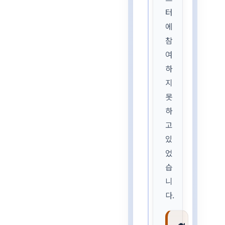
터
에
참
여
하
지
못
하
고
있
었
습
니
다.