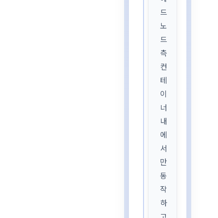
드
노
드
측
컨
테
이
너
내
에
서
만
동
작
하
고