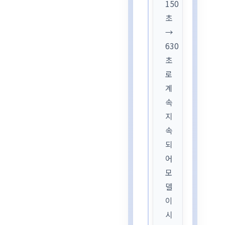
150
초
→
630
초
로
계
속
지
속
되
어
모
델
이
시