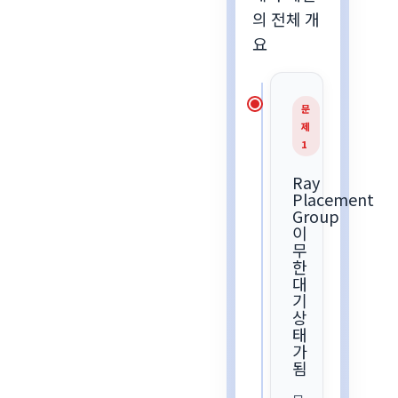
의 전체 개
요
문
제
1
Ray
Placement
Group
이
무
한
대
기
상
태
가
됨