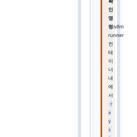
확
인
명
령:
vllm
runner
컨
테
이
너
내
에
서
r
a
y
s