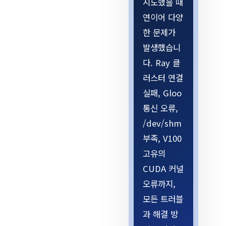
시도했을 때
연이어 다양
한 문제가
발생했습니
다. Ray 클
러스터 연결
실패, Gloo
통신 오류,
/dev/shm
부족, V100
고유의
CUDA 커널
오류까지,
모든 트러블
과 해결 방