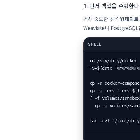
1. 먼저 백업을 수행한다
가장 중요한 것은
업데이트 
Weaviate나 Postgr
cd /srv/dify/docker

TS=$(date +%Y%m%d%H%
cp -a docker-compose
cp -a .env ".env.${T
[ -f volumes/sandbox
  cp -a volumes/sand
tar -czf "/root/dify