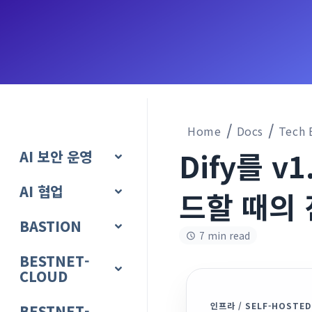
Home
Docs
Tech 
Dify를 v
AI 보안 운영
AI 협업
드할 때의
BASTION
7 min read
BESTNET-
CLOUD
인프라 / SELF-HOSTED
BESTNET-