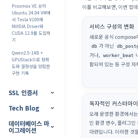
Proxmox VE 상의
이를 비교해보면, 이번 업
Ubuntu 24.04 VM에
서 Tesla V100에
서비스 구성의 변화
NVIDIA Driver와
CUDA 12.9를 도입하
새로운 공식 compos
기
가 아닌
db
db_post
Qwen2.5-14B +
거나,
worker_beat
GPUStack으로 정확
함되어 있는 등 구성 자
도와 결정성을 양립한
구현 기록
SSL 인증서
독자적인 커스터마이
Tech Blog
오래 운영한 환경에서는
데이터베이스 마
인 환경 변수, 플러그인
이그레이션
마련입니다. 이러한 것들