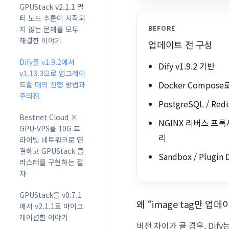
GPUStack v2.1.1 멀
티 노드 추론이 시작되
BEFORE
지 않는 문제를 모두
해결한 이야기
업데이트 전 구성
Dify를 v1.9.2에서
Dify v1.9.2 기반
v1.13.3으로 업그레이
Docker Compose
드할 때의 진행 방법과
주의점
PostgreSQL / Redi
Bestnet Cloud ×
NGINX 리버스 프록
GPU-VPS를 10G 프
리
라이빗 네트워크로 연
결하고 GPUStack 클
Sandbox / Plugi
러스터를 구현하는 절
차
GPUStack을 v0.7.1
왜 “image tag만 업
에서 v2.1.1로 마이그
레이션한 이야기
버전 차이가 클 경우, Di