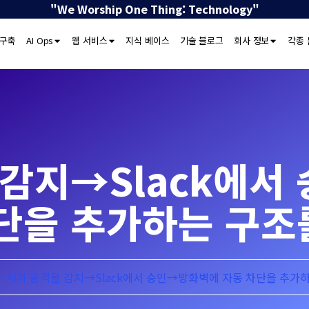
"We Worship One Thing: Technology"
 구축
AI Ops
웹 서비스
지식 베이스
기술 블로그
회사 정보
각종 
 감지→Slack에
차단을 추가하는 구조
AI가 공격을 감지→Slack에서 승인→방화벽에 자동 차단을 추가