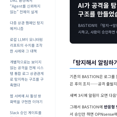
DMZ 환경에서
AI가 공격을 
“Agent를 신뢰하지
않는” 전제의 설계
구조를 만들었
다층 상관 캠페인 탐지
BASTION의 「탐지→알
메커니즘
시하고, 사람이 승인하면 
로컬 LLM이 모니터링
리포트의 수치를 조작
한 사례와 그 대책
「탐지해서 알림하
개별적으로는 보이지
않는 공격을 전체 시스
템 통합 로그 상관관계
기존의 BASTION은 로그를
로 탐지하는 구조를 구
은 후의 조치——공격 출발지 
축했다
새벽 3시에 알림이 오면 다음
웹 서버에 AI 활성 방
화벽을 구현한 이야기
그래서 BASTION에
반응형 
Slack 승인 게이트를
서 승인만 하면 OPNsense