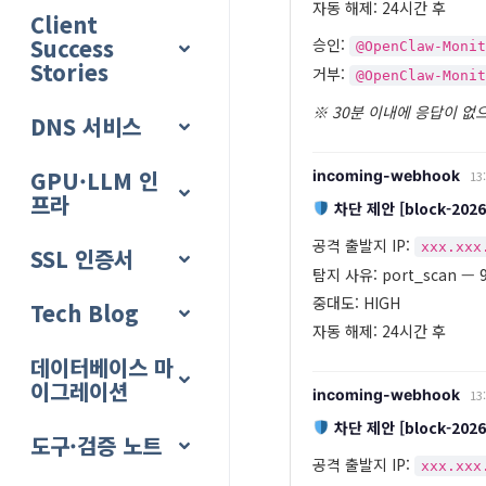
자동 해제: 24시간 후
Client
Success
승인:
@OpenClaw-Moni
Stories
거부:
@OpenClaw-Moni
※ 30분 이내에 응답이 없
DNS 서비스
GPU·LLM 인
incoming-webhook
13
프라
차단 제안 [block-2026
공격 출발지 IP:
xxx.xxx
SSL 인증서
탐지 사유: port_scan —
중대도: HIGH
Tech Blog
자동 해제: 24시간 후
데이터베이스 마
이그레이션
incoming-webhook
13
차단 제안 [block-2026
도구·검증 노트
공격 출발지 IP:
xxx.xxx