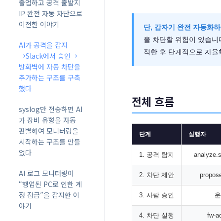
졸업하고 공격 출발지
IP 완전 자동 차단으로
이전한 이야기
단, 갑자기 완전 자동화
을 차단할 위험이 있습니다
AI가 공격을 감지
적한 후 단계적으로 자율
→Slack에서 승인→
방화벽에 자동 차단을
추가하는 구조를 구축
했다
전체 흐름
syslog만 전송하면 AI
가 장비 유형을 자동
판별하여 모니터링을
단계
실행자
시작하는 구조를 만들
었다
1. 공격 탐지
analyze
AI 로그 모니터링이
2. 차단 제안
propos
“행업된 PC로 인한 계
정 잠금”을 감지한 이
3. 사람 승인
야기
4. 차단 실행
fw-a