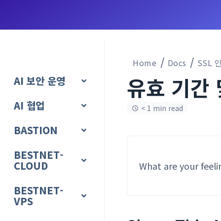
Home
Docs
SSL 
유효 기간 
AI 보안 운영
AI 협업
< 1 min read
BASTION
BESTNET-
CLOUD
What are your feeli
BESTNET-
VPS