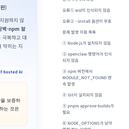
전판)
오류① wsl이 인식되지 않음
를 지원하지 않
오류② --install 옵션이 무효
장벽·npm 알
문제 발생 지점 목록
 극복하고 대
① Node.js가 설치되지 않음
해 막히는 지
② openclaw 명령어가 인식
되지 않음
③ npm 버전에서
lf-hosted AI
MODULE_NOT_FOUND 연
속 발생
④ Git이 설치되지 않음
동작을 보증하
⑤ pnpm approve-builds가
용하는 것은
필요
⑥ NODE_OPTIONS가 남아