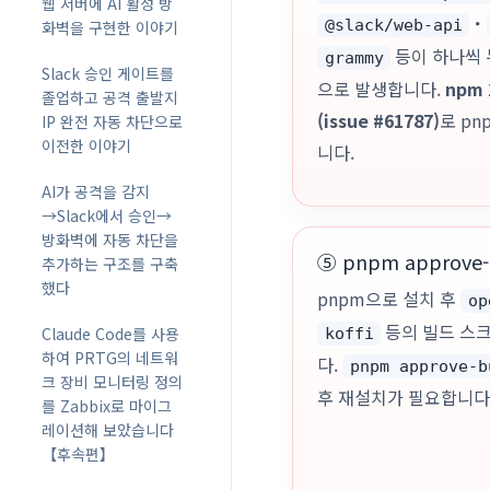
웹 서버에 AI 활성 방
・
@slack/web-api
화벽을 구현한 이야기
등이 하나씩 
grammy
Slack 승인 게이트를
으로 발생합니다.
npm 
졸업하고 공격 출발지
(issue #61787)
로 p
IP 완전 자동 차단으로
이전한 이야기
니다.
AI가 공격을 감지
→Slack에서 승인→
방화벽에 자동 차단을
⑤ pnpm approve
추가하는 구조를 구축
했다
pnpm으로 설치 후
op
등의 빌드 스
Claude Code를 사용
koffi
하여 PRTG의 네트워
다.
pnpm approve-b
크 장비 모니터링 정의
후 재설치가 필요합니다
를 Zabbix로 마이그
레이션해 보았습니다
【후속편】