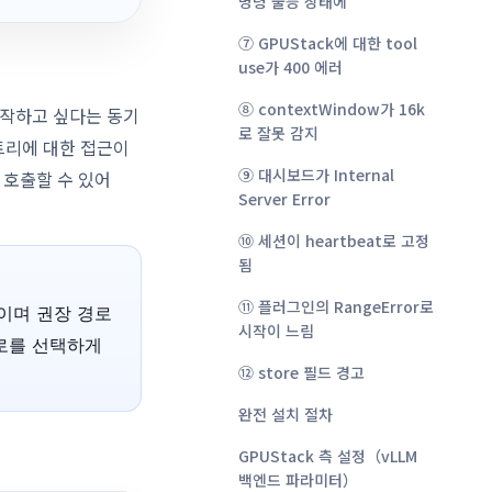
명령 불능 상태에
⑦ GPUStack에 대한 tool
use가 400 에러
⑧ contextWindow가 16k
접 조작하고 싶다는 동기
로 잘못 감지
스트리에 대한 접근이
⑨ 대시보드가 Internal
접 호출할 수 있어
Server Error
⑩ 세션이 heartbeat로 고정
됨
⑪ 플러그인의 RangeError로
적이며 권장 경로
시작이 느림
경로를 선택하게
⑫ store 필드 경고
완전 설치 절차
GPUStack 측 설정（vLLM
백엔드 파라미터）