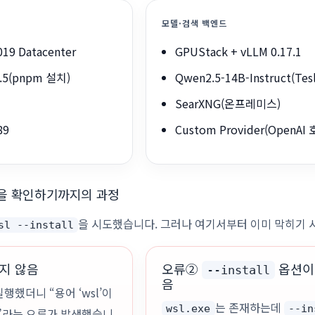
모델·검색 백엔드
019 Datacenter
GPUStack + vLLM 0.17.1
4.5(pnpm 설치)
Qwen2.5-14B-Instruct(Tes
SearXNG(온프레미스)
89
Custom Provider(OpenAI
음을 확인하기까지의 과정
을 시도했습니다. 그러나 여기서부터 이미 막히기 
sl --install
되지 않음
오류②
옵션이
--install
음
실행했더니 “용어 ‘wsl’이
는 존재하는데
wsl.exe
--in
다”라는 오류가 발생했습니