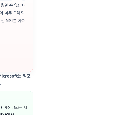
사용할 수 없습니
이 너무 오래되
최신 MSI를 가져
-Linux /all /norestart

 /norestart
Microsoft는 백포
.
트) 이상, 또는 서
7763)에서는