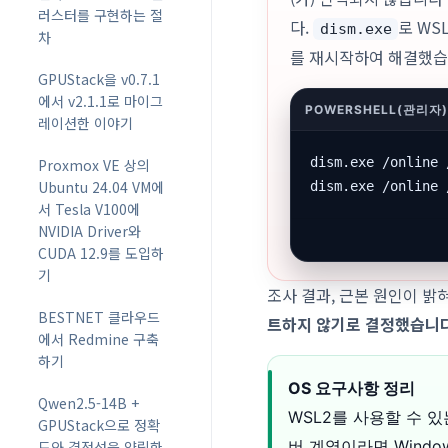
러스터를 구현하는 절
다.
로 WS
dism.exe
차
를 재시작하여 해결했습
GPUStack을 v0.7.1
에서 v2.1.1로 마이그
레이션한 이야기
dism.exe /online 
Proxmox VE 상의
Ubuntu 24.04 VM에
dism.exe /online 
서 Tesla V100에
NVIDIA Driver와
CUDA 12.9를 도입하
기
조사 결과, 근본 원인이 
BESTNET 클라우드
트하지 않기로 결정했습니다
에서 Redmine 구축
하기
OS 요구사항 정리
Qwen2.5-14B +
WSL2를 사용할 수 있는 
GPUStack으로 정확
버 계열이라면 Windows 
도와 결정성을 양립한