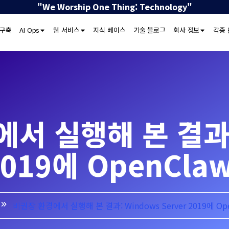
"We Worship One Thing: Technology"
 구축
AI Ops
웹 서비스
지식 베이스
기술 블로그
회사 정보
각종 
서 실행해 본 결과:
 2019에 OpenCl
비권장 환경에서 실행해 본 결과: Windows Server 2019에 O