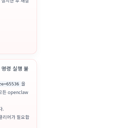
s를 설치한 후 재실
아 명령 실행 불
을
ze=65536
 openclaw
다.
 클리어가 필요합