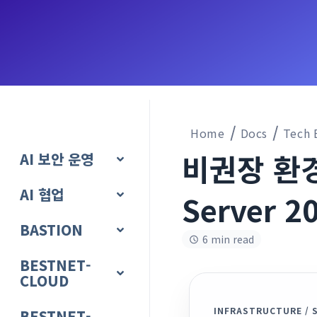
Home
Docs
Tech 
비권장 환경
AI 보안 운영
AI 협업
Server 
BASTION
6 min read
BESTNET-
CLOUD
INFRASTRUCTURE / 
BESTNET-