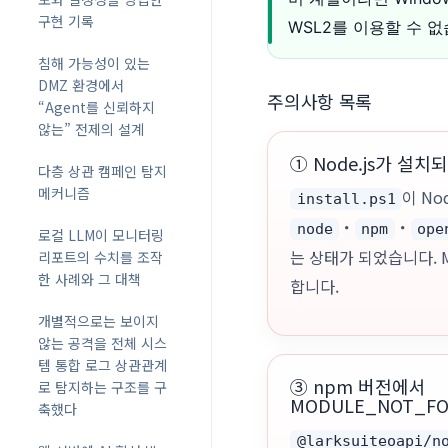
구현 기록
WSL2를 이용할 수 없
침해 가능성이 있는
DMZ 환경에서
주의사항 목록
“Agent를 신뢰하지
않는” 전제의 설계
① Node.js가 설치
다층 상관 캠페인 탐지
메커니즘
이 No
install.ps1
・
・
node
npm
ope
로컬 LLM이 모니터링
는 상태가 되었습니다. 
리포트의 수치를 조작
한 사례와 그 대책
합니다.
개별적으로는 보이지
않는 공격을 전체 시스
템 통합 로그 상관관계
③ npm 버전에서
로 탐지하는 구조를 구
MODULE_NOT_F
축했다
@larksuiteoapi/n