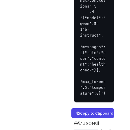
hat/complet
ions" \

    -d 
'{"model":"
qwen2.5-
14b-
instruct",

"messages":
[{"role":"u
ser","conte
nt":"health
check"}],

"max_tokens
":5,"temper
ature":0}')
Copy to Clipboard
응답 JSON에