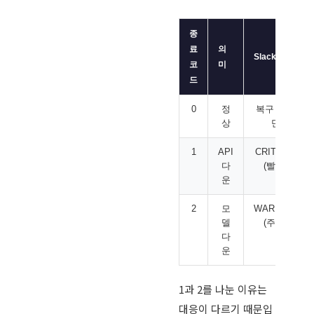
종
료
의
Slack 알림
코
미
드
0
정
복구 시에
상
만
1
API
CRITICAL
다
(빨강)
운
2
모
WARNING
델
(주황)
다
운
1과 2를 나눈 이유는
대응이 다르기 때문입