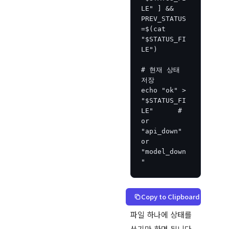
LE" ] && 
PREV_STATUS
=$(cat 
"$STATUS_FI
LE")

# 현재 상태 
저장

echo "ok" > 
"$STATUS_FI
LE"      # 
or 
"api_down" 
or 
"model_down
"
Copy to Clipboard
파일 하나에 상태를
쓰기만 하면 됩니다.