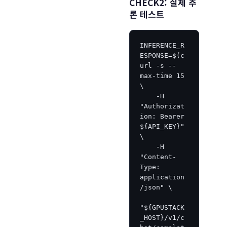
CHECK2: 실제 추
론 테스트
INFERENCE_R
ESPONSE=$(c
url -s --
max-time 15 
\

    -H 
"Authorizat
ion: Bearer 
${API_KEY}" 
\

    -H 
"Content-
Type: 
application
/json" \

"${GPUSTACK
_HOST}/v1/c