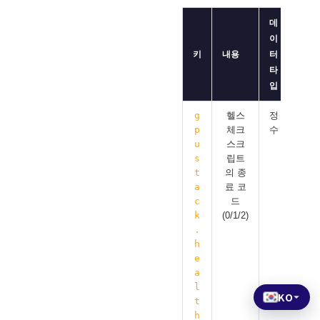
데
이
키
내용
터
타
입
g
헬스
정
p
체크
수
u
스크
s
립트
t
의 종
a
료 코
c
드
k
(0/1/2)
.
h
e
a
l
KO
t
h