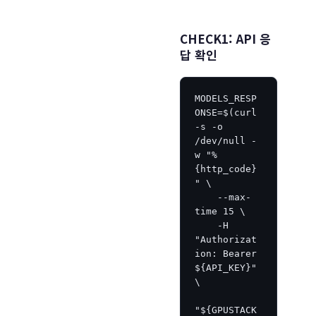
CHECK1: API 응
답 확인
MODELS_RESP
ONSE=$(curl 
-s -o 
/dev/null -
w "%
{http_code}
" \

    --max-
time 15 \

    -H 
"Authorizat
ion: Bearer 
${API_KEY}" 
\

"${GPUSTACK