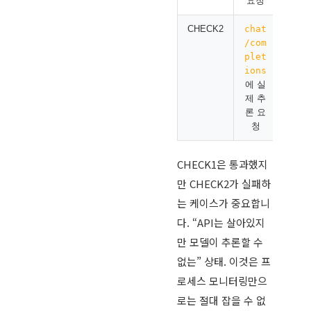
요청
CHECK2
chat
모델
/com
제로
plet
되어
ions
가능
에 실
제 추
론 요
청
CHECK1은 통과했지
만 CHECK2가 실패하
는 케이스가 중요합니
다. “API는 살아있지
만 모델이 추론할 수
없는” 상태. 이것은 프
로세스 모니터링만으
로는 절대 잡을 수 없