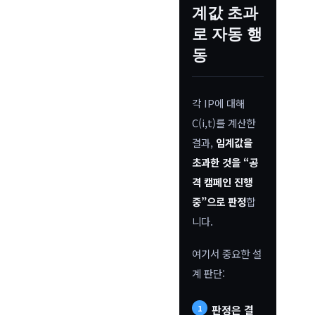
계값 초과
로 자동 행
동
각 IP에 대해
C(i,t)를 계산한
결과,
임계값을
초과한 것을 “공
격 캠페인 진행
중”으로 판정
합
니다.
여기서 중요한 설
계 판단:
판정은 결