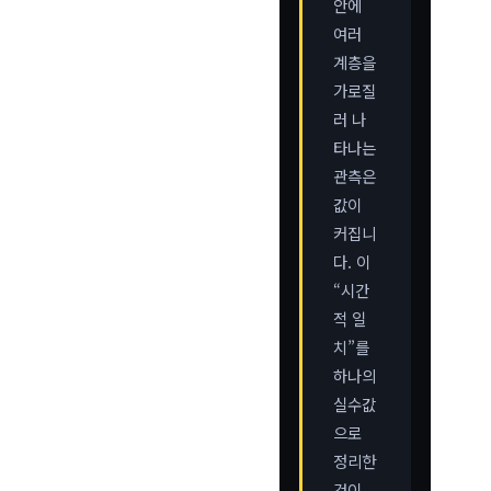
안에
여러
계층을
가로질
러 나
타나는
관측은
값이
커집니
다. 이
“시간
적 일
치”를
하나의
실수값
으로
정리한
것이