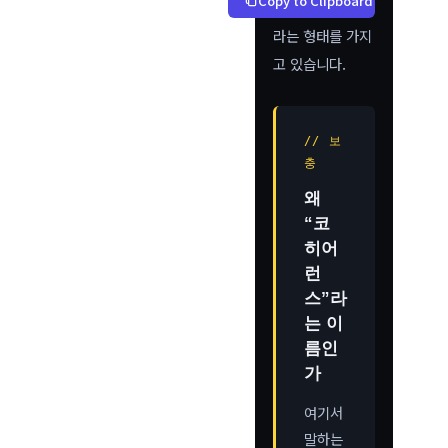
Copy to Clipboard
라는 형태를 가지
고 있습니다.
// 보
충
왜
“코
히어
런
스”라
는 이
름인
가
여기서
말하는