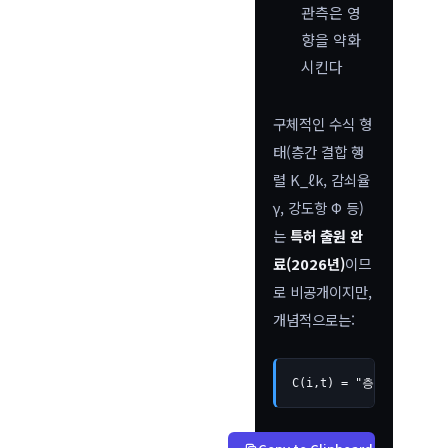
관측은 영
향을 약화
시킨다
구체적인 수식 형
태(층간 결합 행
렬 K_ℓk, 감쇠율
γ, 강도항 Φ 등)
는
특허 출원 완
료(2026년)
이므
로 비공개이지만,
개념적으로는:
C(i,t) = "층간 결합 