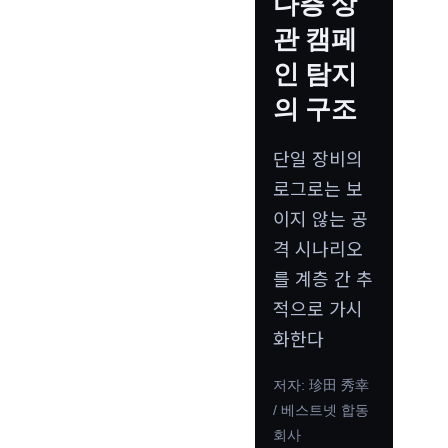
다층 상
관 캠페
인 탐지
의 구조
단일 장비의
로그로는 보
이지 않는 공
격 시나리오
를 계층 간 추
적으로 가시
화한다
저자: 珍田 秀幸
/ 베스트넷 합동
회사