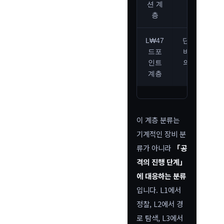
션 계
층
L₩47
단말·서
드포
버 내부
인트
의 행동
계층
이 계층 분류는
기계적인 장비 분
류가 아니라
「공
격의 진행 단계」
에 대응하는 분류
입니다. L1에서
정찰, L2에서 경
로 탐색, L3에서