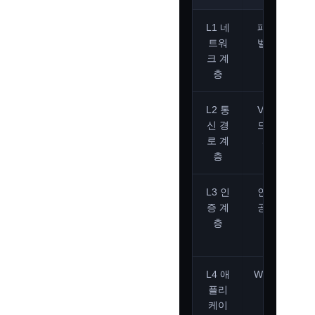
L1 네
패킷 레
트워
벨의 행
크 계
동
층
L2 통
VPN/로
신 경
드 밸런
로 계
서 등
층
L3 인
인증 성
증 계
공/실패
층
L4 애
Web/API
플리
접근
케이