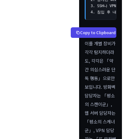
3. SSH나 VPN으로 무차별 
4. 침입 후 내부 네트워크로
Copy to Clipboard
이를 개별 장비가
각각 탐지하더라
도, 각각은 「약
간 의심스러운 단
독 행동」으로만
보입니다. 방화벽
담당자는 「평소
의 스캔이군」,
웹 서버 담당자는
「평소의 스캐너
군」, VPN 담당
자는 「또 무차별