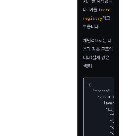
가」
를 축적합니
다. 이를
trace-
라고
registry
부릅니다.
개념적으로는 다
음과 같은 구조입
니다(실제 값은
샘플).
{

  "traces": {

    "203.0.113.42": {

      "layers": {

        "L1_network": {
          "first_seen"
          "last_seen":
          "count": 47,

          "context": [