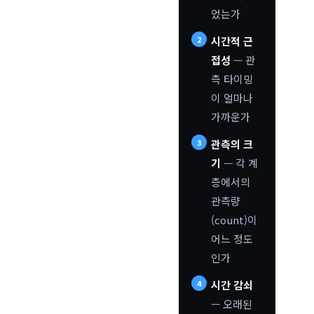
었는가
시간적 근
접성
— 관
측 타이밍
이 얼마나
가까운가
관측의 크
기
— 각 계
층에서의
관측량
(count)이
어느 정도
인가
시간 감쇠
— 오래된