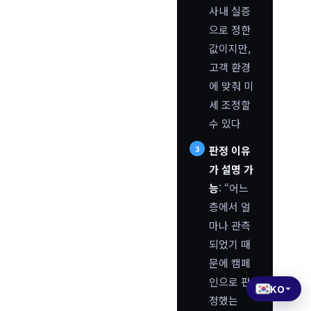
사내 실증
으로 정한
값이지만,
고객 환경
에 맞춰 미
세 조정할
수 있다
판정 이유
가 설명 가
능
: “어느
층에서 얼
마나 관측
되었기 때
문에 캠페
인으로 판
KO
정했는