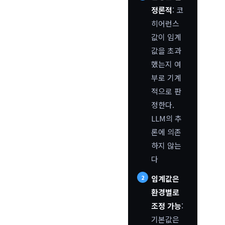
정론적
: 코
히어런스
값이 임계
값을 초과
했는지 여
부로 기계
적으로 판
정한다.
LLM의 추
론에 의존
하지 않는
다
임계값은
환경별로
조정 가능
:
기본값은