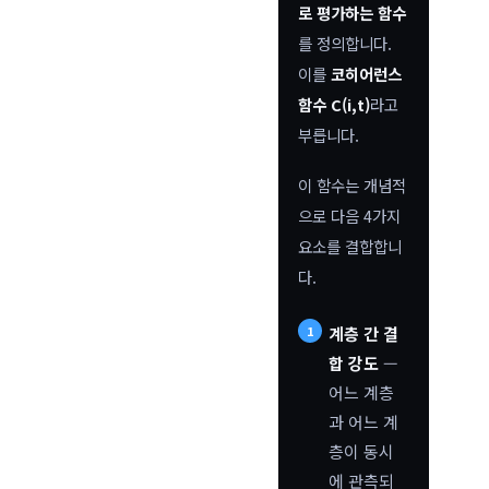
로 평가하는 함수
를 정의합니다.
이를
코히어런스
함수 C(i,t)
라고
부릅니다.
이 함수는 개념적
으로 다음 4가지
요소를 결합합니
다.
계층 간 결
합 강도
—
어느 계층
과 어느 계
층이 동시
에 관측되