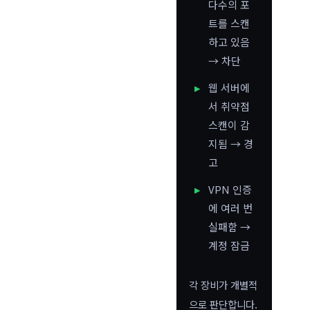
다수의 포
트를 스캔
하고 있음
→ 차단
웹 서버에
서 취약점
스캔이 감
지됨 → 경
고
VPN 인증
에 여러 번
실패함 →
계정 잠금
각 장비가 개별적
으로 판단합니다.