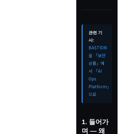
관련 기
사:
BASTION
을 「보안
상품」에
서 「AI
Ops
Platform」
으로
1. 들어가
며 — 왜