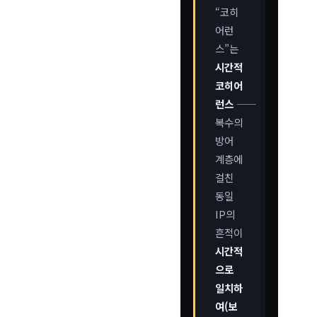
“코히
어런
스”는
시간적
코히어
런스
――
복수의
방어
계층에
걸친
동일
IP의
흔적이
시간적
으로
일치하
여(보