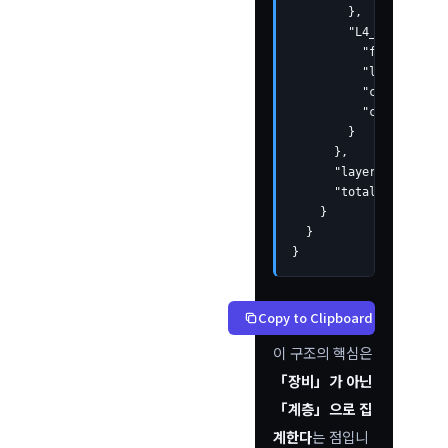
        },

        "L4_app": {

          "first_seen"
          "last_seen":
          "count": 12,

          "context": [
        }

      },

      "layer_count": 2,
      "total_count": 59
    }

  }

}
Copy to Clipboard
이 구조의 핵심은
「장비」가 아닌
「계층」으로 집
계한다
는 점입니