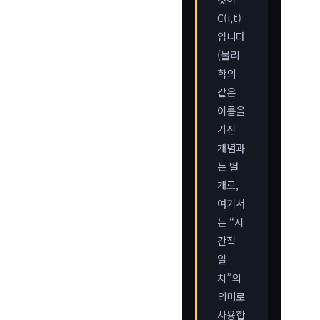
C(i,t)
입니다
(물리
학의
같은
이름을
가진
개념과
는 별
개로,
여기서
는 “시
간적
일
치”의
의미로
사용합