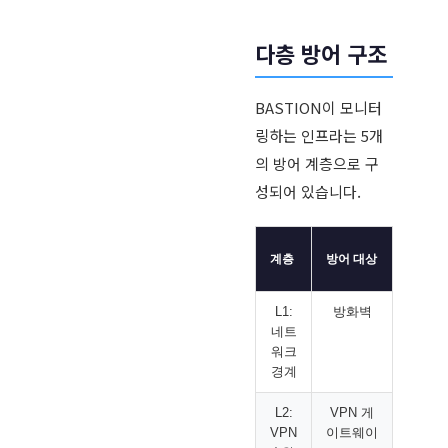
다층 방어 구조
BASTION이 모니터
링하는 인프라는 5개
의 방어 계층으로 구
성되어 있습니다.
탐지하
계층
방어 대상
벤트
L1:
방화벽
포트 
네트
DDoS
워크
정상 
경계
L2:
VPN 게
TLS 
VPN
이트웨이
인증 