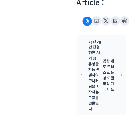
Article :
syslog
만 전송
하면 AI
가 장비
경량 제
유형을
로 트러
자동 판
스트 운
별하여
영 모델
모니터
도입 가
링을 시
이드
작하는
구조를
만들었
다