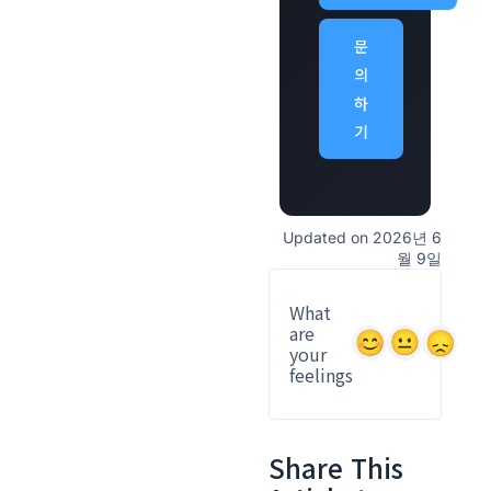
문
의
하
기
Updated on 2026년 6
월 9일
What
are
your
feelings
Share This