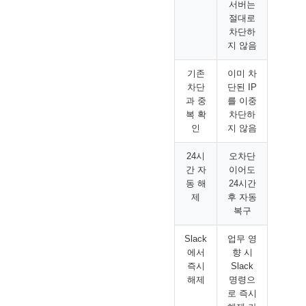
서버는
절대로
차단하
지 않음
기존
이미 차
차단
단된 IP
과 중
를 이중
복 확
차단하
인
지 않음
24시
오차단
간 자
이어도
동 해
24시간
제
후 자동
복구
Slack
업무 영
에서
향 시
즉시
Slack
해제
명령으
로 즉시