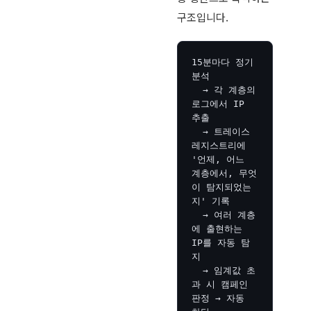
구조입니다.
15분마다 정기 
분석

  → 각 계층의 
로그에서 IP 
추출

  → 트레이스 
레지스트리에 
'언제, 어느 
계층에서, 무엇
이 탐지되었는
지' 기록

  → 여러 계층
에 출현하는 
IP를 자동 탐
지

  → 임계값 초
과 시 캠페인 
판정 → 자동 