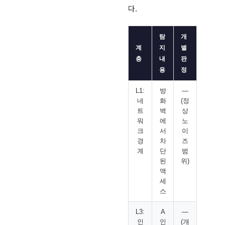
다.
탐
개
계
지
별
층
내
판
용
정
L1:
방
—
네
화
(정
트
벽
상
워
에
노
크
서
이
경
차
즈
계
단
범
된
위)
액
세
스
L3:
A
—
인
인
(개