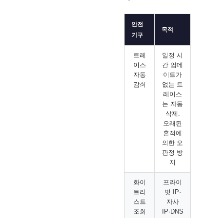
안전
목적
기구
트레
일정 시
이스
간 업데
자동
이트가
감쇠
없는 트
레이스
는 자동
삭제.
오래된
흔적에
의한 오
판정 방
지
화이
프라이
트리
빗 IP·
스트
자사
조회
IP·DNS