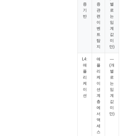
증
증
별
기
관
로
반
련
는
이
임
벤
계
트
값
탐
미
지
만)
L4:
애
—
애
플
(개
플
리
별
리
케
로
케
이
는
이
션
임
션
계
계
층
값
에
미
서
만)
액
세
스