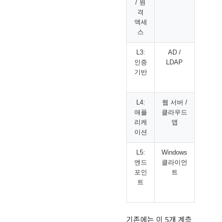
/ 원
인증서
격
색
액세
스
L3:
AD /
로그인
인증
LDAP
패, 계
기반
금, 자
명 스
L4:
웹 서버 /
봇 스팸
애플
클라우드
약점 
리케
앱
로그인
이션
도
L5:
Windows
PowerS
엔드
클라이언
의심스
포인
트
실행, 
트
연결,
상
기존에는 이 5개 계층