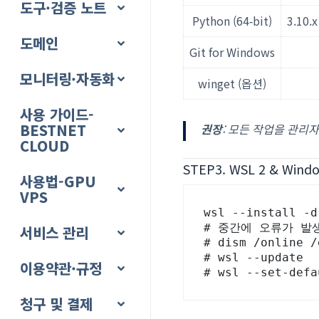
도구·검증 노트
Python (64‑bit)
3.10.
도메인
Git for Windows
모니터링·자동화
winget (옵션)
사용 가이드-
BESTNET
권장
: 모든 작업을 관리자
CLOUD
STEP3. WSL 2 & Wi
사용법-GPU
VPS
wsl --install -
# 중간에 오류가 발
서비스 관리
# dism /online /
# wsl --update

이용약관·규정
# wsl --set-defa
청구 및 결제