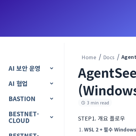
Home
Docs
AgentSe
AI 보안 운영
AI 협업
(Windows
BASTION
3 min read
BESTNET-
STEP1. 개요 플로우
CLOUD
WSL 2 + 필수 Window
BESTNET-