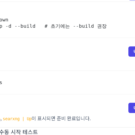
wn

up -d --build   # 초기에는 --build 권장
s
,
이 표시되면 준비 완료입니다.
p
searxng | Up
엔드 수동 시작 테스트