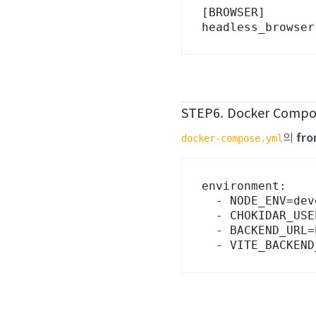
[BROWSER]

headless_brow
STEP6. Docker Co
의
fro
docker-compose.yml
environment:

  - NODE_ENV=development

  - CHOKIDAR_USEPOLLING=true

  - BACKEND_URL=http://host.docker.internal:8000

  - VITE_BACKE