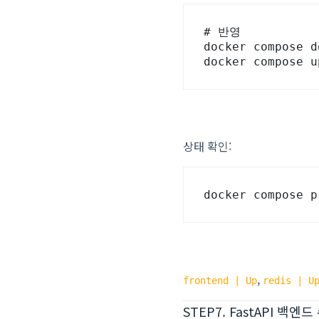
# 반영

docker compose do
docker compose 
상태 확인:
docker compose p
,
frontend | Up
redis | U
STEP7. FastAPI 백