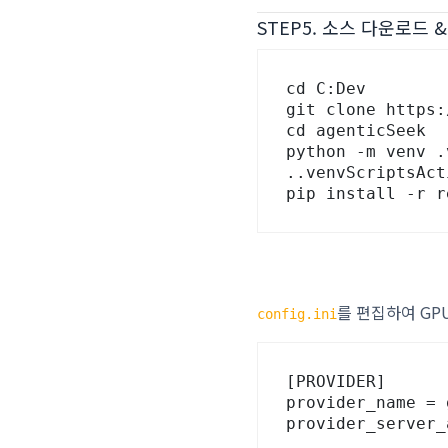
STEP5. 소스 다운로드 &
cd C:Dev      
git clone https:
cd agenticSeek

python -m venv .
..venvScriptsAct
pip install -r r
를 편집하여 GP
config.ini
[PROVIDER]

provider_name = 
provider_server_