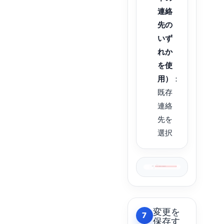
連絡
先の
いず
れか
を使
用）
：
既存
連絡
先を
選択
変更を
7
保存す