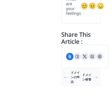
are
your
feelings
Share This
Article :
ドメイ
ドメイ
ンの申
ン移管
込