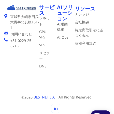
サービ
AIソリ
リソース
ス
ューシ
ナレッジ
宮城県大崎市田尻
ョン
クラウ
会社概要
大貫字北長根161-
ド
AI駆動
1
構築
特定商取引法に基
GPU
お問い合わせ
づく表示
VPS
AI Ops
+81-0229-25-
各種利用規約
VPS
8716
リセラ
ー
DNS
©2020
BESTNET.LLC .
All Rights Reserved.