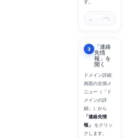
す。
「連絡
3
先情
報」を
開く
ドメイン詳細
画面の左側メ
ニュー（「ド
メインの詳
細」）から
「連絡先情
報」
をクリッ
クします。