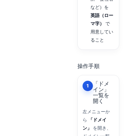
など）を
英語（ロー
マ字）
で
用意してい
ること
操作手順
「ドメ
1
イン」
一覧を
開く
左メニューか
ら
「ドメイ
ン」
を開き、
ドメイン一覧