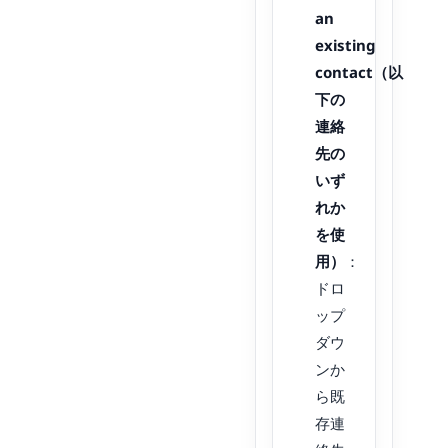
an
existing
contact（以
下の
連絡
先の
いず
れか
を使
用）
：
ドロ
ップ
ダウ
ンか
ら既
存連