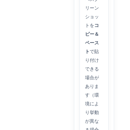
リーン
ショッ
トを
コ
ピー＆
ペース
ト
で貼
り付け
できる
場合が
ありま
す（環
境によ
り挙動
が異な
る場合