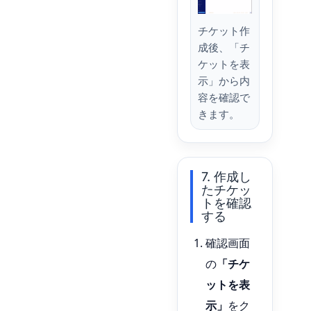
チケット作
成後、「チ
ケットを表
示」から内
容を確認で
きます。
7. 作成し
たチケッ
トを確認
する
確認画面
の
「チケ
ットを表
示」
をク