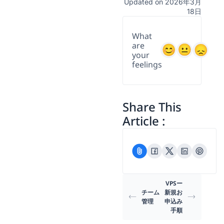
Updated on 2026年3月
18日
What
are
your
feelings
Share This
Article :
VPSー
チーム
新規お
管理
申込み
手順