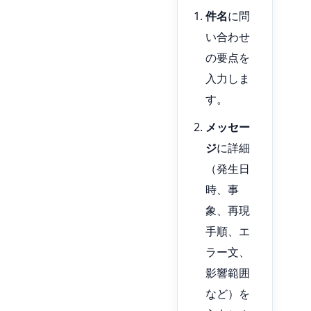
件名
に問
い合わせ
の要点を
入力しま
す。
メッセー
ジ
に詳細
（発生日
時、事
象、再現
手順、エ
ラー文、
影響範囲
など）を