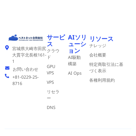
サービ
AIソリ
リソース
ス
ューシ
ナレッジ
宮城県大崎市田尻
ョン
クラウ
会社概要
大貫字北長根161-
ド
AI駆動
1
構築
特定商取引法に基
GPU
お問い合わせ
づく表示
VPS
AI Ops
+81-0229-25-
各種利用規約
VPS
8716
リセラ
ー
DNS