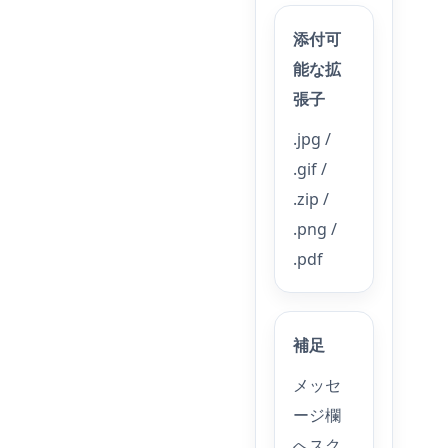
添付可
能な拡
張子
.jpg /
.gif /
.zip /
.png /
.pdf
補足
メッセ
ージ欄
へスク