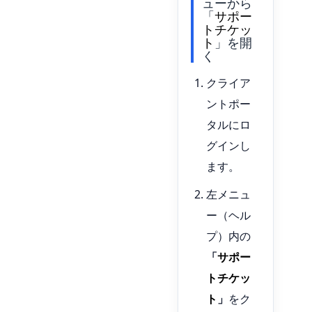
ューから
「
サポー
トチケッ
ト
」を開
く
クライア
ントポー
タルにロ
グインし
ます。
左メニュ
ー（ヘル
プ）内の
「
サポー
トチケッ
ト
」
をク