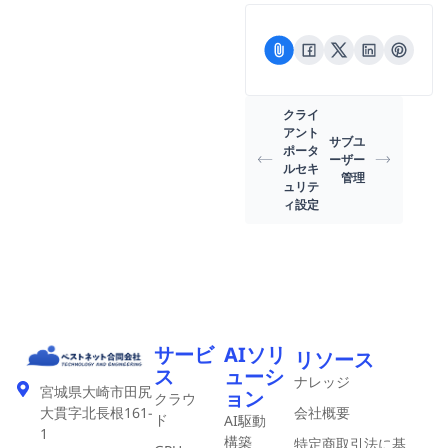
クライ
アント
サブユ
ポータ
ーザー
ルセキ
管理
ュリテ
ィ設定
サービ
AIソリ
リソース
ス
ューシ
ナレッジ
宮城県大崎市田尻
ョン
クラウ
会社概要
大貫字北長根161-
ド
AI駆動
1
構築
特定商取引法に基