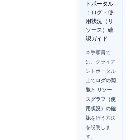
トポータル
：ログ・使
用状況（リ
ソース）確
認ガイド
本手順書で
は、クライア
ントポータル
上で
ログの閲
覧
と
リソー
スグラフ（使
用状況）の確
認
を行う方法
を説明しま
す。