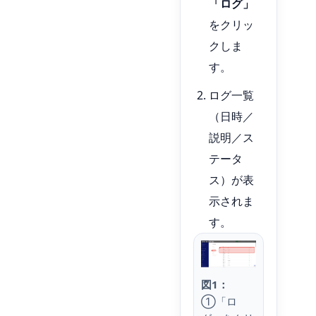
「ログ」
をクリッ
クしま
す。
ログ一覧
（日時／
説明／ス
テータ
ス）が表
示されま
す。
図1：
①「ロ