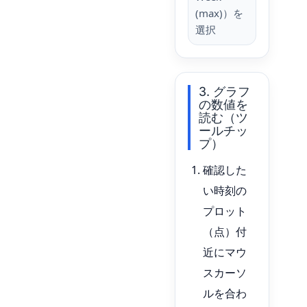
(max)）を
選択
3. グラフ
の数値を
読む（ツ
ールチッ
プ）
確認した
い時刻の
プロット
（点）付
近にマウ
スカーソ
ルを合わ