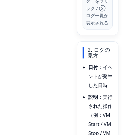
グ」をクリ
ック / ②
ログ一覧が
表示される
2. ログの
見方
日付
：イベ
ントが発生
した日時
説明
：実行
された操作
（例：VM
Start / VM
Stop / VM