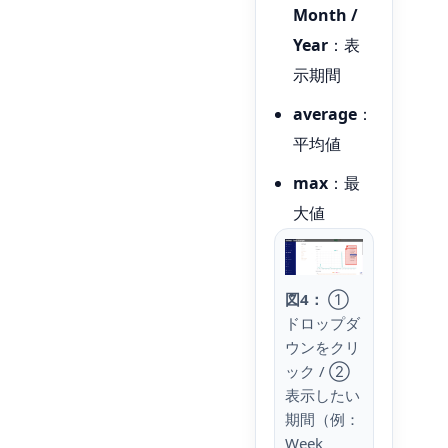
Month /
Year
：表
示期間
average
：
平均値
max
：最
大値
図4：
①
ドロップダ
ウンをクリ
ック / ②
表示したい
期間（例：
Week