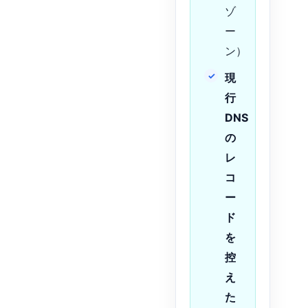
ゾ
ー
ン）
現
行
DNS
の
レ
コ
ー
ド
を
控
え
た