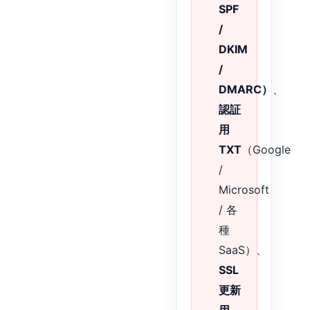
SPF
/
DKIM
/
DMARC）
、
認証
用
TXT
（Google
/
Microsoft
/ 各
種
SaaS）、
SSL
更新