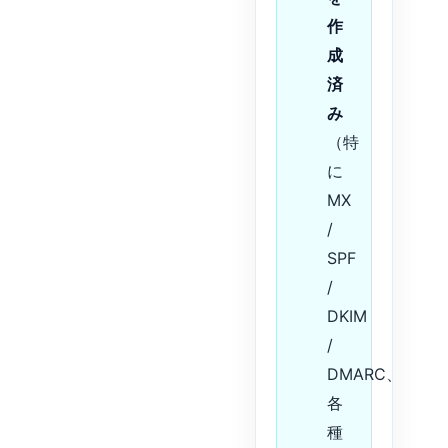
作
成
済
み
（特
に
MX
/
SPF
/
DKIM
/
DMARC、
各
種