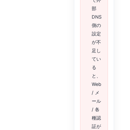
で外
部
DNS
側の
設定
が不
足し
てい
る
と、
Web
/ メ
ール
/ 各
種認
証が