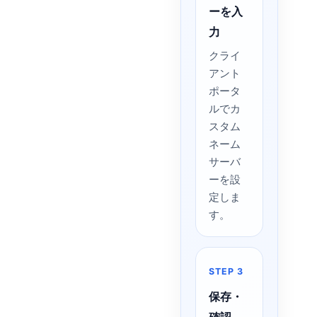
ーを入
力
クライ
アント
ポータ
ルでカ
スタム
ネーム
サーバ
ーを設
定しま
す。
STEP 3
保存・