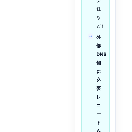
委
任
な
ど）
外
部
DNS
側
に
必
要
レ
コ
ー
ド
を