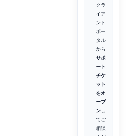
クラ
イア
ント
ポー
タル
から
サポ
ート
チケ
ット
をオ
ープ
ン
し
てご
相談