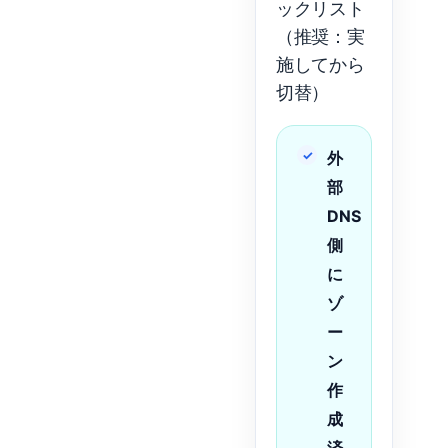
ックリスト
（推奨：実
施してから
切替）
外
部
DNS
側
に
ゾ
ー
ン
作
成