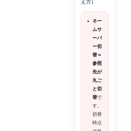
え方）
ネー
ムサ
ーバ
ー切
替＝
参照
先が
丸ご
と切
替
で
す。
切替
時点