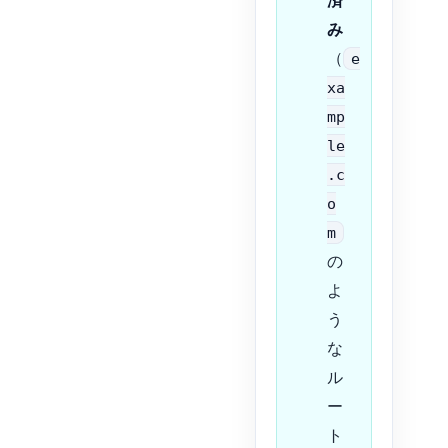
済
み
（
e
xa
mp
le
.c
o
m
の
よ
う
な
ル
ー
ト