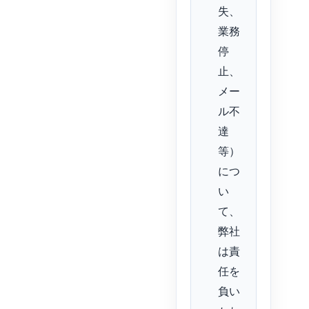
失、
業務
停
止、
メー
ル不
達
等）
につ
い
て、
弊社
は責
任を
負い