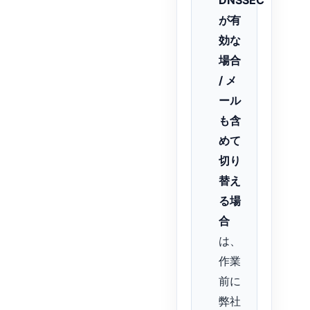
DNSSEC
が有
効な
場合
/ メ
ール
も含
めて
切り
替え
る場
合
は、
作業
前に
弊社