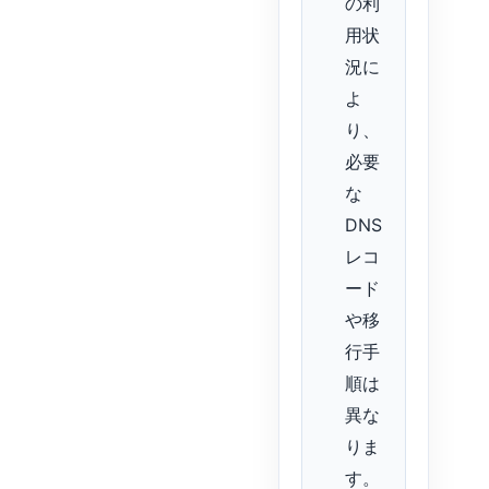
の利
用状
況に
よ
り、
必要
な
DNS
レコ
ード
や移
行手
順は
異な
りま
す。