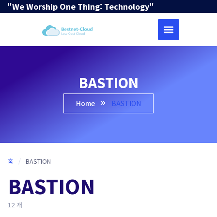
"We Worship One Thing: Technology"
BASTION
Home
BASTION
홈
/
BASTION
BASTION
12 개