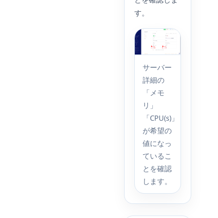
す。
サーバー
詳細の
「メモ
リ」
「CPU(s)」
が希望の
値になっ
ているこ
とを確認
します。