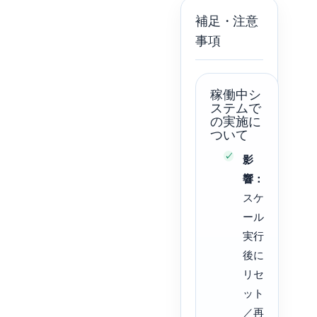
補足・注意
事項
稼働中シ
ステムで
の実施に
ついて
影
響：
スケ
ール
実行
後に
リセ
ット
／再