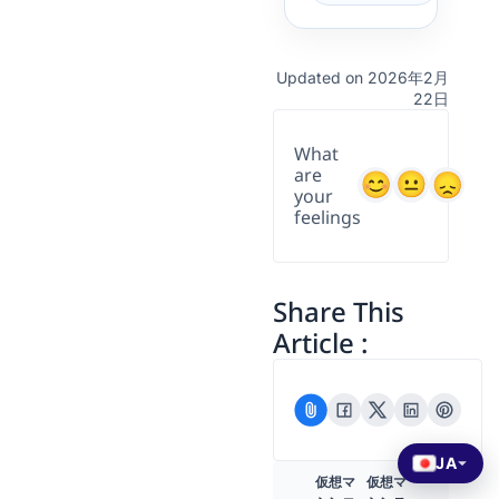
Updated on 2026年2月
22日
What
are
your
feelings
Share This
Article :
JA
仮想マ
仮想マ