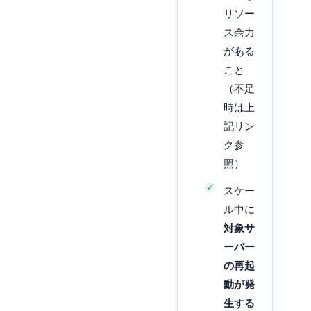
リソー
ス余力
がある
こと
（不足
時は上
記リン
ク参
照）
スケー
ル中に
対象サ
ーバー
の再起
動が発
生する