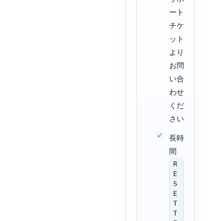
ート
チケ
ット
より
お問
い合
わせ
くだ
さい
長時
間
R
E
S
E
T
T