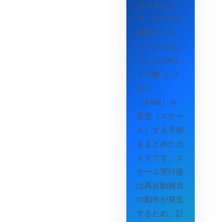
ポータル上
で、クラウド
仮想マシン
（インスタン
ス）の CPU
コア数 と メ
モリ
（RAM）を
変更（スケー
ル）する手順
をまとめたガ
イドです。ス
ケール実行後
は再起動相当
の動作が発生
するため、計