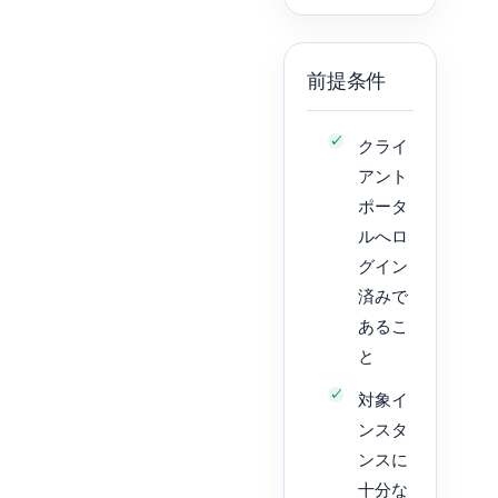
前提条件
クライ
アント
ポータ
ルへロ
グイン
済みで
あるこ
と
対象イ
ンスタ
ンスに
十分な