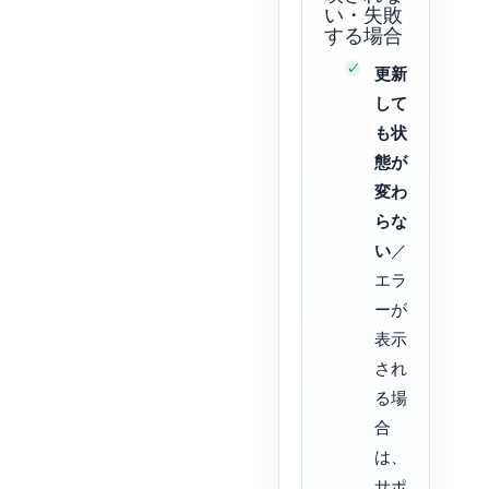
い・失敗
する場合
更新
して
も状
態が
変わ
らな
い
／
エラ
ーが
表示
され
る場
合
は、
サポ