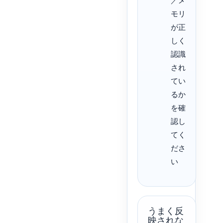
モリ
が正
しく
認識
され
てい
るか
を確
認し
てく
ださ
い
うまく反
映されな