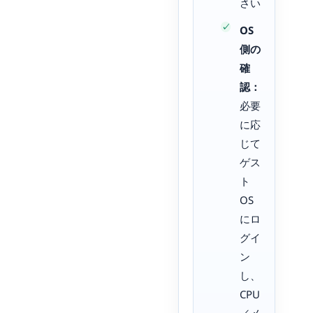
さい
OS
側の
確
認：
必要
に応
じて
ゲス
ト
OS
にロ
グイ
ン
し、
CPU
／メ