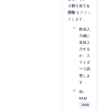
ス割り当てを
調整
をクリッ
クします。
数値入
力欄に
直接入
力する
か、ス
ライダ
ーで調
整しま
す
例：
RAM
2048