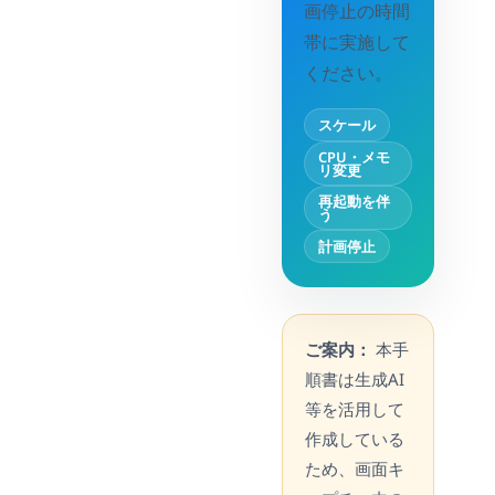
画停止の時間
帯に実施して
ください。
スケール
CPU・メモ
リ変更
再起動を伴
う
計画停止
ご案内：
本手
順書は生成AI
等を活用して
作成している
ため、画面キ