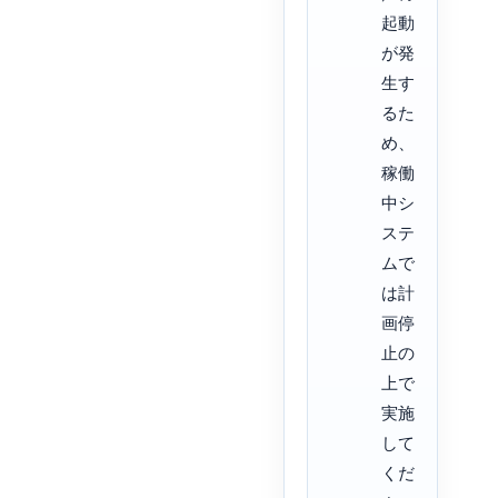
起動
が発
生す
るた
め、
稼働
中シ
ステ
ムで
は計
画停
止の
上で
実施
して
くだ