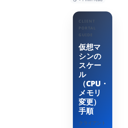
CLIENT
PORTAL
GUIDE
仮想マ
シンの
スケー
ル
（CPU・
メモリ
変更）
手順
クライアント