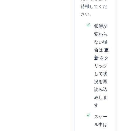
待機してくだ
さい。
状態が
変わら
ない場
合は
更
新
をク
リック
して状
況を再
読み込
みしま
す
スケー
ル中は