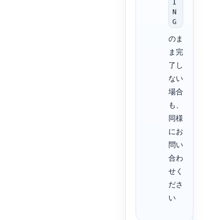
I
N
G
のま
ま完
了し
ない
場合
も、
同様
にお
問い
合わ
せく
ださ
い