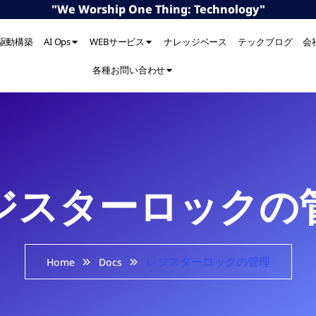
"We Worship One Thing: Technology"
I駆動構築
AI Ops
WEBサービス
ナレッジベース
テックブログ
会
各種お問い合わせ
ジスターロックの
レジスターロックの管理
Home
Docs