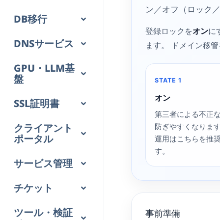
ン／オフ（ロック
DB移行
登録ロックを
オン
に
DNSサービス
ます。 ドメイン移
GPU・LLM基
盤
STATE 1
オン
SSL証明書
第三者による不正
クライアント
防ぎやすくなりま
ポータル
運用はこちらを推
す。
サービス管理
チケット
ツール・検証
事前準備