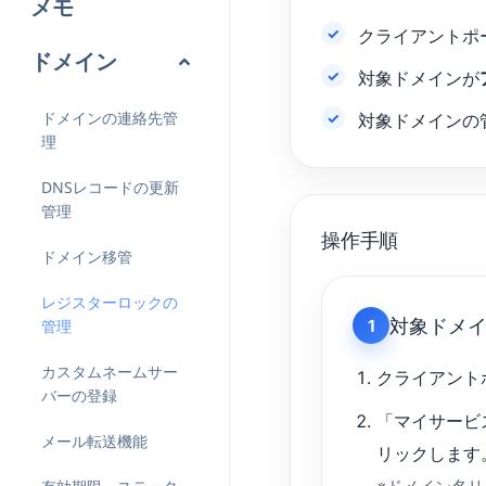
メモ
クライアントポ
ドメイン
対象ドメインが
ドメインの連絡先管
対象ドメインの
理
DNSレコードの更新
管理
操作手順
ドメイン移管
レジスターロックの
対象ドメ
1
管理
カスタムネームサー
クライアント
バーの登録
「マイサービ
メール転送機能
リックします