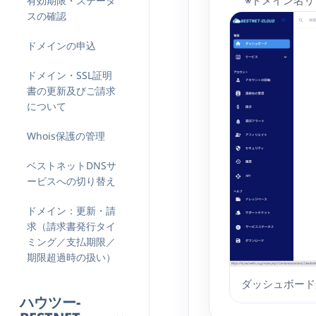
有効期限・ステータ
※ドメイン名
スの確認
ドメインの申込
ドメイン・SSL証明
書の更新及びご請求
について
Whois保護の管理
ベストネットDNSサ
ービスへの切り替え
ドメイン：更新・請
求（請求書発行タイ
ミング／支払期限／
期限超過時の扱い）
ダッシュボード
ハウツー-