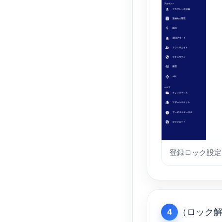
登録ロック設定
（ロック
4