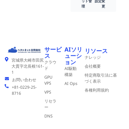
ット管
設定変
理
更
サービ
AIソリ
リソース
ス
ューシ
ナレッジ
宮城県大崎市田尻
ョン
クラウ
会社概要
大貫字北長根161-
ド
AI駆動
1
構築
特定商取引法に基
GPU
お問い合わせ
づく表示
VPS
AI Ops
+81-0229-25-
各種利用規約
VPS
8716
リセラ
ー
DNS