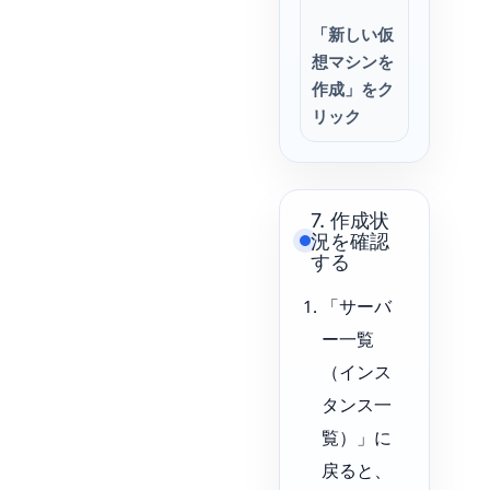
「新しい仮
想マシンを
作成」をク
リック
7. 作成状
況を確認
する
「サーバ
ー一覧
（インス
タンス一
覧）」に
戻ると、