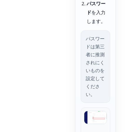
パスワー
ド
を入力
します。
パスワー
ドは第三
者に推測
されにく
いものを
設定して
くださ
い。