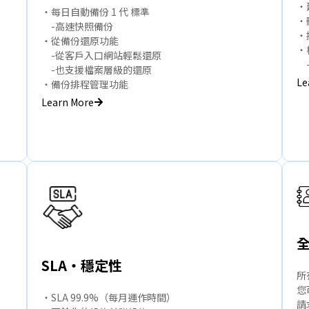
・
・每日自動備份 1 代 標準
・
-高速快照備份
・
・從備份還原功能
・
-從客戶入口網站輕鬆還原
-
-也支援檔案層級的還原
Le
・備份排程管理功能
Learn More
全
SLA・穩定性
所
您
・SLA 99.9%（每月運作時間）
請