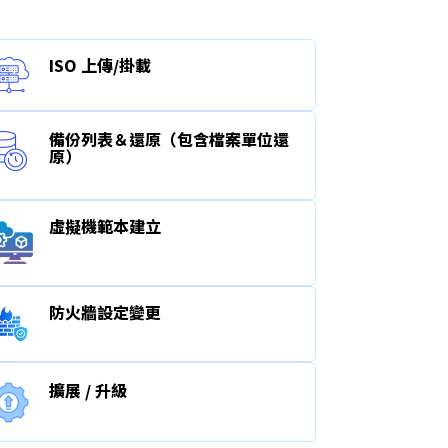
ISO 上傳/掛載
備份列表＆還原（包含檔案單位還
原）
虛擬機範本建立
防火牆設定變更
擴展 / 升級