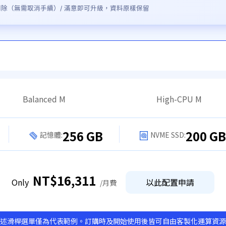
動刪除（無需取消手續）/ 滿意即可升級，資料原樣保留
Balanced M
High-CPU M
256 GB
200 GB
記憶體:
NVME SSD:
NT$
16,311
Only
以此配置申請
/
月費
述滑桿選單僅為代表範例。訂購時及開始使用後皆可自由客製化運算資源