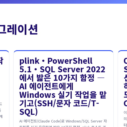
그레이션
작
plink・PowerShell
5.1・SQL Server 2022
에서 밟은 10가지 함정 ―
AI 에이전트에게
Windows 실기 작업을 맡
기고(SSH/문자 코드/T-
드
SQL)
통
이
계
의
AI 에이전트(Claude Code)로 Windows/SQL Server 자
터