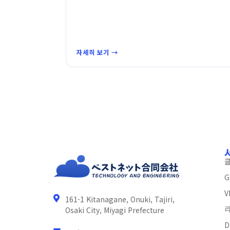
자세히 보기 →
G
V
161-1 Kitanagane, Onuki, Tajiri,
Osaki City, Miyagi Prefecture
D