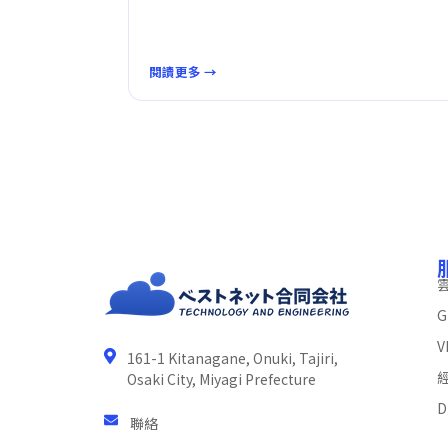
閱讀更多 →
G
V
161-1 Kitanagane, Onuki, Tajiri,
Osaki City, Miyagi Prefecture
D
聯絡