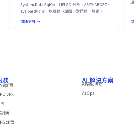
System.Data.SqlClient 的 GO 分割、ARITHABORT、
sys.partitions，以症狀→原因→對策逐一解說。
閱讀更多 →
閱
服務
AI 解決方案
AI驅動構建
雲端託管
AI Ops
PU VPS
PS
經銷商
NS 託管