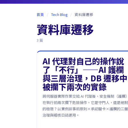
首頁
/
Tech Blog
/
資料庫遷移
資料庫遷移
3 篇
AI 代理對自己的操作說
了「不行」——AI 護欄
與三層治理，DB 遷移中
被攔下兩次的實錄
將伺服器實際作業交給 AI 代理後，安全機制（護欄
在執行前兩次攔下危險操作。它是守門人，還是統制
的極限？以實例談事前原則×承認關卡×護欄的三層
治理與稽核日誌運用。