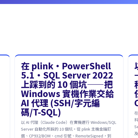
在 plink・PowerShell
5.1・SQL Server 2022
上踩到的 10 個坑——把
Windows 實機作業交給
AI 代理 (SSH/字元編
）
碼/T-SQL)
在
料
以 AI 代理（Claude Code）在實機運行 Windows/SQL
S
Server 自動化所踩的 10 個坑。從 plink 主機金鑰釘
選、CP932/BOM、cmd 引號、RemoteSigned，到