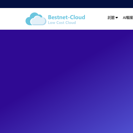
託管
AI驅