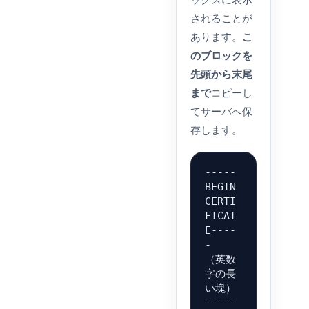
されることが
あります。
こ
のブロックを
先頭から末尾
まで
コピーし
てサーバへ保
存します。
-----
BEGIN 
CERTI
FICAT
E----
-

（英数
字の長
い塊）

-----