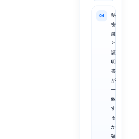
秘
密
鍵
と
証
明
書
が
一
致
す
る
か
確