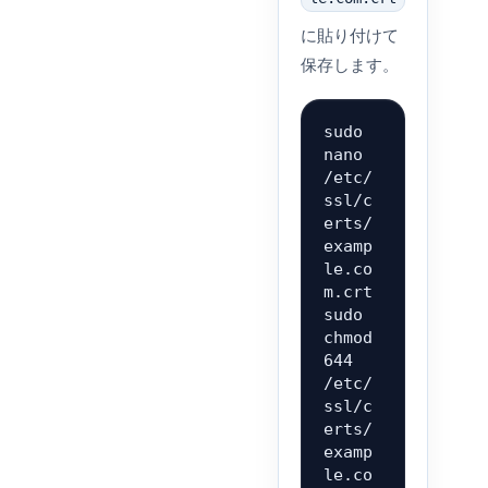
に貼り付けて
保存します。
sudo 
nano 
/etc/
ssl/c
erts/
examp
le.co
m.crt

sudo 
chmod 
644 
/etc/
ssl/c
erts/
examp
le.co