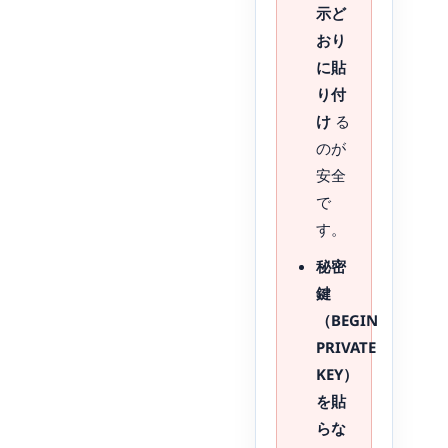
示ど
おり
に貼
り付
け
る
のが
安全
で
す。
秘密
鍵
（BEGIN
PRIVATE
KEY）
を貼
らな