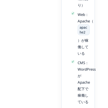
り）
Web：
Apache（
apac
he2
）が稼
働して
いる
CMS：
WordPress
が
Apache
配下で
稼働し
ている