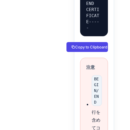
END 
CERTI
FICAT
E----
-
Copy to Clipboard
注意
BE
GI
N/
EN
D
行を
含め
てコ