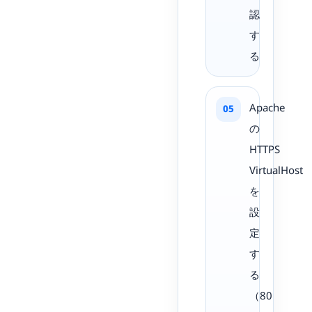
認
す
る
Apache
の
HTTPS
VirtualHost
を
設
定
す
る
（80