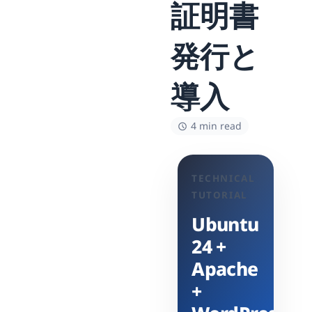
証明書
発行と
導入
4 min read
TECHNICAL
TUTORIAL
Ubuntu
24 +
Apache
+