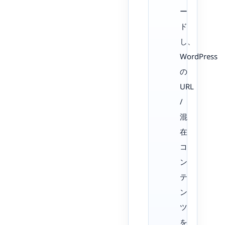
ー
ド
し、
WordPress
の
URL
/
混
在
コ
ン
テ
ン
ツ
を