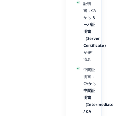
証明
書：CA
から
サ
ーバ証
明書
（Server
Certificate）
が発行
済み
中間証
明書：
CAから
中間証
明書
（Intermediate
/ CA