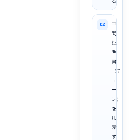
る
中
間
証
明
書
（チ
ェ
ー
ン）
を
用
意
す