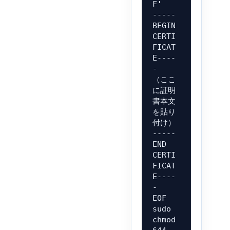
F'

-----
BEGIN 
CERTI
FICAT
E----
-

（ここ
に証明
書本文
を貼り
付け）

-----
END 
CERTI
FICAT
E----
-

EOF

sudo 
chmod 