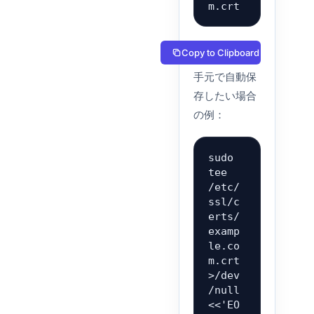
m.crt
Copy to Clipboard
手元で自動保
存したい場合
の例：
sudo 
tee 
/etc/
ssl/c
erts/
examp
le.co
m.crt 
>/dev
/null 
<<'EO