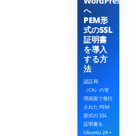
WordPress
へ
PEM形
式のSSL
証明書
を導入
する方
法
認証局
（CA）の管
理画面で発行
された PEM
形式の SSL
証明書を、
Ubuntu 24 +