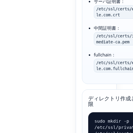
サーバ証明書：
/etc/ssl/certs/
le.com.crt
中間証明書：
/etc/ssl/certs/
mediate-ca.pem
fullchain：
/etc/ssl/certs/
le.com.fullchai
ディレクトリ作成
限
sudo mkdir -p 
/etc/ssl/privat