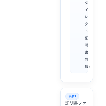
ダ
イ
レ
ク
ト・
証
明
書
情
報）
手順1
証明書ファ