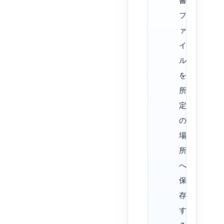
フ
ァ
イ
ル
を
所
定
の
場
所
へ
保
存
す