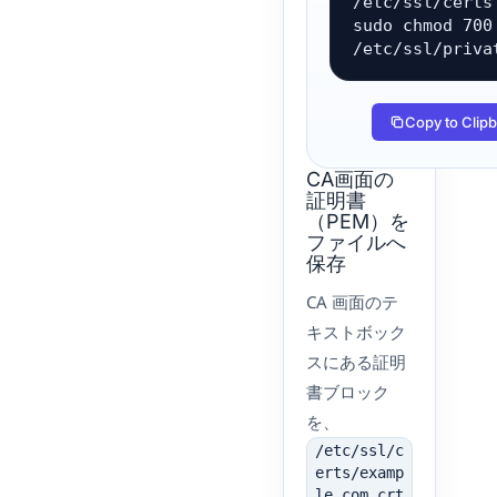
/etc/ssl/certs

sudo chmod 700 
/etc/ssl/priva
Copy to Clip
CA画面の
証明書
（PEM）を
ファイルへ
保存
CA 画面のテ
キストボック
スにある証明
書ブロック
を、
/etc/ssl/c
erts/examp
le.com.crt