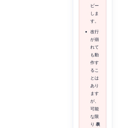
ピー
しま
す。
改行
が崩
れて
も動
作す
るこ
とは
あり
ます
が、
可能
な限
り
表