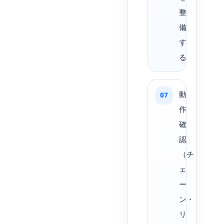
整
備
す
る
動
作
確
認
（チ
ェ
ー
ン・
リ