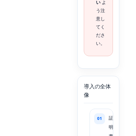
い
よ
う注
意し
てく
ださ
い。
導入の全体
像
証
明
書