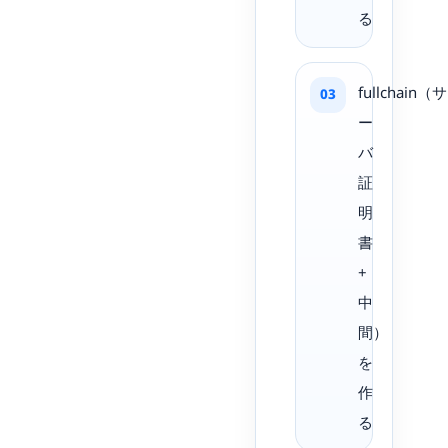
る
fullchain（サ
ー
バ
証
明
書
+
中
間）
を
作
る