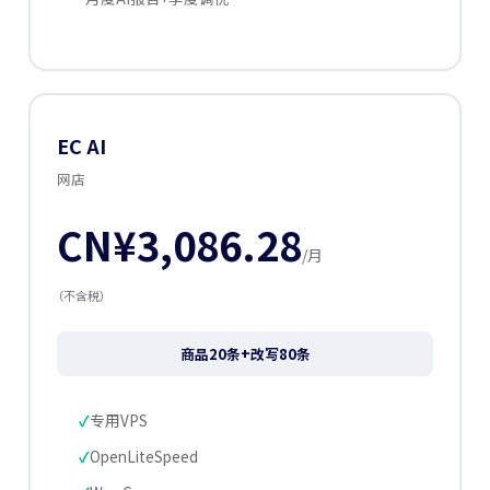
EC AI
网店
CN¥3,086.28
/月
（不含税）
商品20条+改写80条
专用VPS
OpenLiteSpeed