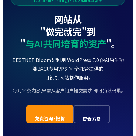
7.0「Armstrong」・2026年6月发布
网站从
"做完就完"到
"
与AI共同培育的资产
"。
BESTNET Bloom
是利用 WordPress 7.0 的AI原生功
能,通过专用VPS × 全托管提供的
订阅制网站制作服务。
每月10条内容,只需从客户门户提交需求,即可持续积累。
免费咨询·报价
查看方案