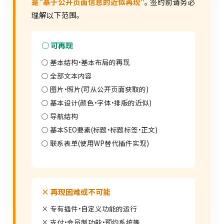
是"基于公开页面信息的近似再现"
。 签约前请务必
理解以下范围。
○ 可再现
○ 基本结构·基本布局的再现
○ 全部文本内容
○ 图片·照片(可从公开页面获取的)
○ 基本设计(颜色·字体·排版的近似)
○ 导航结构
○ 基本SEO要素(标题·标题标签·正文)
○ 联系表单(使用WP替代插件实现)
× 再现困难或不可能
× 专有插件·自定义功能的运行
× 支付·会员制功能·预约系统等