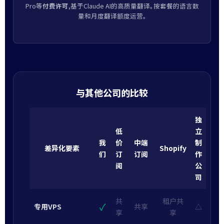
Pro等
付费许可
,基于Claude AI的高质量翻译。按套餐的语言数
量和月度翻译额度运营。
与其他公司的比较
独
低
立
我
价
中端
制
差异化要素
Shopify
们
订
订阅
作
阅
公
司
共
租户共
✓
专用VPS
共享
△
享
享