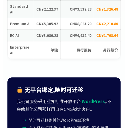
Standard
CN¥2,122.37
CN¥3,537.28
CN¥1,326.48
AI
Premium AI
CN¥5,305.92
CN¥8,843.20
CN¥2,210.80
EC AI
CN¥3,086.28
CN¥6,632.40
CN¥1,768.64
Enterprise
单独
另行报价
另行报价
AI
无平台绑定,随时可迁移
我公司服务采用业界标准开放平台
WordPress
。不
会像其他公司那样用自有CMS锁定客户。
→
随时可迁移到其他WordPress环境
→
合同终止时以WordPress标准格式(WXR)提供