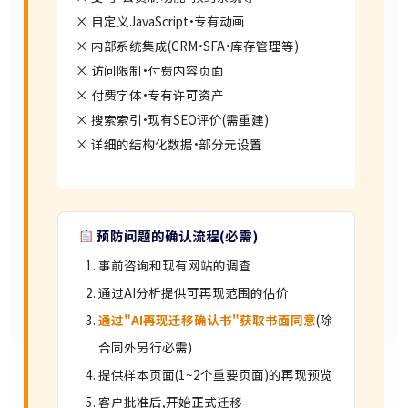
× 自定义JavaScript·专有动画
× 内部系统集成(CRM·SFA·库存管理等)
× 访问限制·付费内容页面
× 付费字体·专有许可资产
× 搜索索引·现有SEO评价(需重建)
× 详细的结构化数据·部分元设置
预防问题的确认流程(必需)
事前咨询和现有网站的调查
通过AI分析提供可再现范围的估价
通过"AI再现迁移确认书"获取书面同意
(除
合同外另行必需)
提供样本页面(1~2个重要页面)的再现预览
客户批准后,开始正式迁移