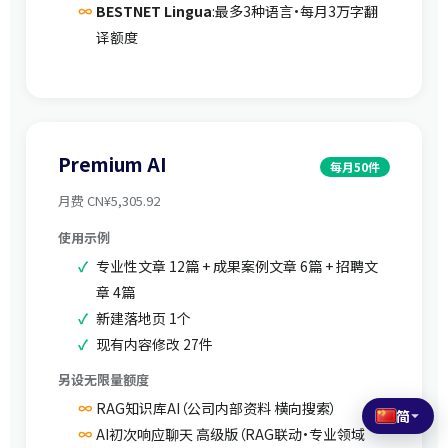
BESTNET Lingua
:最多3种语言·每月3万字翻
译额度
Premium AI
每月50件
月费 CN¥5,305.92
使用示例
专业性文章 12篇 + 成果案例文章 6篇 + 招聘文
章 4篇
新建落地页 1个
现有内容修改 27件
另设无限量额度
RAG知识库AI（公司内部资料 横向搜索）
简
AI初次响应聊天 高级版（RAG联动·专业领域