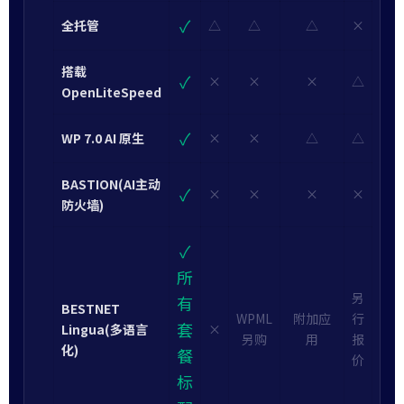
✓
全托管
△
△
△
×
搭载
✓
×
×
×
△
OpenLiteSpeed
✓
WP 7.0 AI 原生
×
×
△
△
BASTION(AI主动
✓
×
×
×
×
防火墙)
✓
所
另
有
BESTNET
WPML
附加应
行
套
Lingua(多语言
×
另购
用
报
化)
餐
价
标