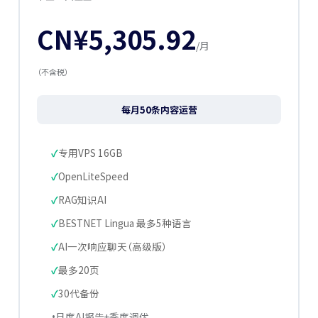
CN¥5,305.92
/月
（不含税）
每月50条内容运营
专用VPS 16GB
OpenLiteSpeed
RAG知识AI
BESTNET Lingua 最多5种语言
AI一次响应聊天（高级版）
最多20页
30代备份
月度AI报告+季度调优