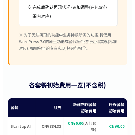
完成后确认再现状况·追加调整(在包含范
围内对应)
※ 对于无法再现的功能中业务持续所需的功能,将使用
WordPress 7.0的原生功能或替代插件进行近似实现(标准
对应)。如需完全的专有实现,将另行报价。
各套餐初始费用一览(不含税)
新建制作套餐
迁移套餐
套餐
月费
初始费用
初始费用
CN¥0.00
(入门套
Startup AI
CN¥884.32
CN¥0.00
餐)