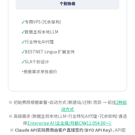
个别协商
专用VPS（冗余架构）
数据主权本地LLM
行业特化AI代理
BESTNET Lingua 扩展支持
SLA个别设计
根据需求单独报价
※ 初始费用根据套餐·启动方式（新建站/迁移）而异 → 前往
2种启
动方式
※ 高级需求（数据主权本地LLM·行业特化AI代理·冗余架构）请选
择
Enterprise AI（企业级/月额CN¥11,054.00〜）
※
Claude API实际费用由客户直接签约（BYO API Key）
。API密