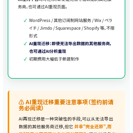
务商，也可通过AI重现页面。
✓
WordPress / 其他订阅制网站服务 / Wix / ペラ
イチ / Jimdo / Squarespace / Shopify 等，不限
形式
✓
AI重现迁移：即使无法导出数据的其他服务商，
也可通过AI分析重现
✓
初期费用大幅低于新建制作
⚠ AI重现迁移重要注意事项（签约前请
务必阅读）
AI再现迁移是一种突破性的手段,可以从无法导出
数据的其他服务商迁移,但它
并非"完全还原",而