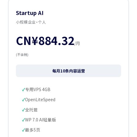
Startup AI
小规模企业・个人
CN¥884.32
/月
(不含税)
每月10条内容运营
专用VPS 4GB
OpenLiteSpeed
全托管
WP 7.0 AI轻量版
最多5页