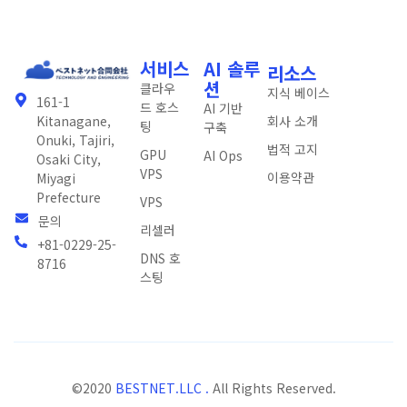
서비스
AI 솔루
리소스
션
클라우
지식 베이스
161-1
드 호스
AI 기반
회사 소개
Kitanagane,
팅
구축
Onuki, Tajiri,
법적 고지
GPU
AI Ops
Osaki City,
VPS
이용약관
Miyagi
Prefecture
VPS
문의
리셀러
+81-0229-25-
DNS 호
8716
스팅
©2020
BESTNET.LLC .
All Rights Reserved.