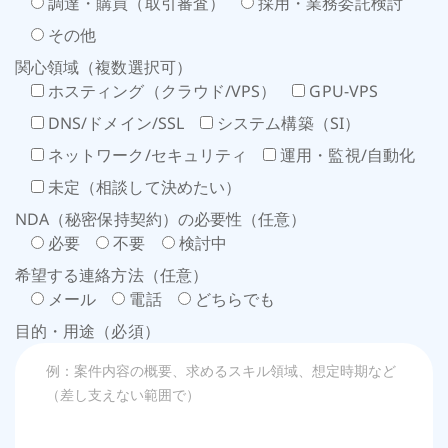
調達・購買（取引審査）
採用・業務委託検討
その他
関心領域（複数選択可）
ホスティング（クラウド/VPS）
GPU-VPS
DNS/ドメイン/SSL
システム構築（SI）
ネットワーク/セキュリティ
運用・監視/自動化
未定（相談して決めたい）
NDA（秘密保持契約）の必要性（任意）
必要
不要
検討中
希望する連絡方法（任意）
メール
電話
どちらでも
目的・用途（必須）