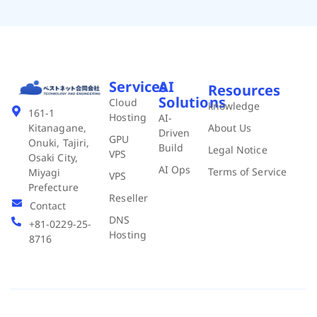
Services
AI
Resources
Solutions
Cloud
knowledge
161-1
Hosting
AI-
About Us
Kitanagane,
Driven
GPU
Onuki, Tajiri,
Build
Legal Notice
VPS
Osaki City,
AI Ops
Terms of Service
Miyagi
VPS
Prefecture
Reseller
Contact
DNS
+81-0229-25-
Hosting
8716