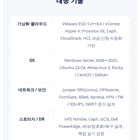
가상화·클라우드
VMware ESXi 5.0〜8.0 / vCenter,
Hyper-V, Proxmox VE, Ceph,
CloudStack, HCI, 과금·신청 자동화
기반
OS
Windows Server 2008〜2025,
Ubuntu 22/24, AlmaLinux 9, Rocky
/ CentOS / Debian
네트워크 / 보안
Juniper SRX(Junos), OPNsense,
FortiGate, Allied, Apresia, VPN / FW
/ IDS-IPS, SWIFT 준거 설계
스토리지 / DR
HPE Nimble, Ceph, iSCSI, Dell
PowerEdge, 세대/암호화/복구 설계,
백업 실기 검증