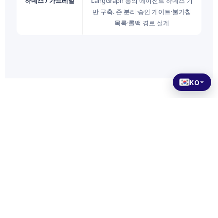
하네스 / 가드레일
LangGraph 등의 에이전트 하네스 기
반 구축. 존 분리·승인 게이트·불가침
목록·롤백 경로 설계
KO
서비스
AI 솔루
리소스
션
클라우
지식 베이스
161-1
드 호스
AI 기반
회사 소개
Kitanagane,
팅
구축
Onuki, Tajiri,
법적 고지
GPU
AI Ops
Osaki City,
VPS
이용약관
Miyagi