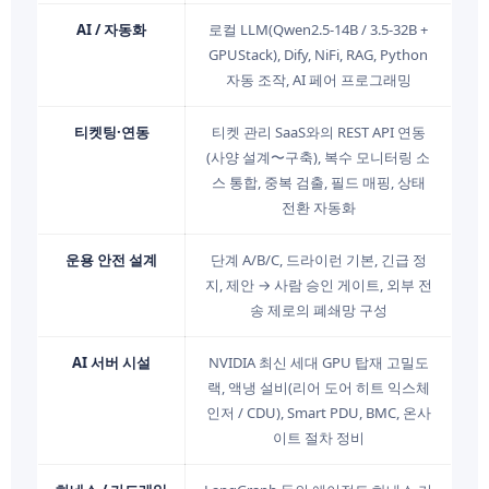
AI / 자동화
로컬 LLM(Qwen2.5-14B / 3.5-32B +
GPUStack), Dify, NiFi, RAG, Python
자동 조작, AI 페어 프로그래밍
티켓팅·연동
티켓 관리 SaaS와의 REST API 연동
(사양 설계〜구축), 복수 모니터링 소
스 통합, 중복 검출, 필드 매핑, 상태
전환 자동화
운용 안전 설계
단계 A/B/C, 드라이런 기본, 긴급 정
지, 제안 → 사람 승인 게이트, 외부 전
송 제로의 폐쇄망 구성
AI 서버 시설
NVIDIA 최신 세대 GPU 탑재 고밀도
랙, 액냉 설비(리어 도어 히트 익스체
인저 / CDU), Smart PDU, BMC, 온사
이트 절차 정비