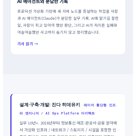
AI 에이전트와 분담한 기록
프로덕션 가상화 기반에 새 서버 노드를 증설하는 작업을 사람
과 AI 에이전트(Claude)가 분담한 실무 기록. AI에 맡기길 잘한
일, 사람이 쥐고 있어야 했던 판단, 그리고 AI가 저지른 실패와
아슬아슬했던 사고까지 숨기지 않고 정리했습니다.
기사 읽기 →
설계·구축·개발: 진다 히데유키
레이어 횡단형 인프
라 엔지니어 / AI Ops Platform 아키텍트
실무 10년+. 2016년부터 정보통신·제조·관공서·금융 분야에
서 가상화 인프라 / 네트워크 / 스토리지 / 시설을 포함한 인