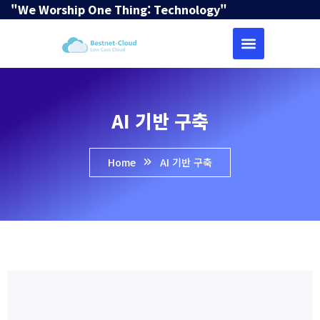
"We Worship One Thing: Technology"
AI 기반 구축
Home
AI 기반 구축