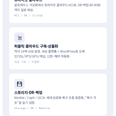
온프레미스 가상화에서 프라이빗 클라우드·HCI로. DR·백업·모니터링
까지 일관 제공.
HCI / DR / 모니터링
퍼블릭 클라우드 구축·상품화
자사 16랙 규모 운영. 과금 플랫폼 + WordPress로 도메
인/SSL/VPS/GPU/게임, 신청~해약 자동화.
과금 기반 / 자동화
스토리지·DR·백업
Nimble / Ceph / iSCSI. 세대·암호화·복구 흐름 표준화, "복구 가
능"을 실기 검증.
Storage / DR / Restore