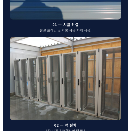
01 ─ 시설 건설
철골 프레임 및 지붕 시공(자체 시공)
02 ─ 랙 설치
내장 시공과 병행하여 랙 배치