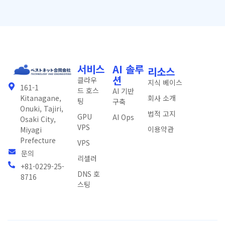
서비스
AI 솔루
리소스
션
클라우
지식 베이스
161-1
드 호스
AI 기반
회사 소개
Kitanagane,
팅
구축
Onuki, Tajiri,
법적 고지
GPU
AI Ops
Osaki City,
VPS
이용약관
Miyagi
Prefecture
VPS
문의
리셀러
+81-0229-25-
DNS 호
8716
스팅