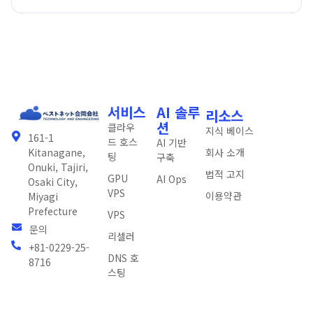
서비스
AI 솔루
리소스
션
클라우
지식 베이스
161-1
드 호스
AI 기반
회사 소개
Kitanagane,
팅
구축
Onuki, Tajiri,
법적 고지
GPU
AI Ops
Osaki City,
VPS
이용약관
Miyagi
Prefecture
VPS
문의
리셀러
+81-0229-25-
DNS 호
8716
스팅