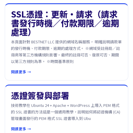
SSL憑證：更新・請求（請求
書發行時機／付款期限／逾期
處理）
本頁面針對 BESTNET LLC 提供的網域名稱服務， 明確說明請款單
的發行時機、付款期限、逾期的處理方式。 ※網域受註冊局／註
冊商等第三方機構規則影響。最終的註冊可否、復原可否、期間
以第三方規則為準。 ※時間基準原則
閱讀更多 →
憑證簽發與部署
技術教學在 Ubuntu 24 + Apache + WordPress 上導入 PEM 格式
的 SSL 證書的方法這是一個通用教學，說明如何將認證機構 (CA)
管理畫面發行的 PEM 格式 SSL 證書導入到 Ubu
閱讀更多 →