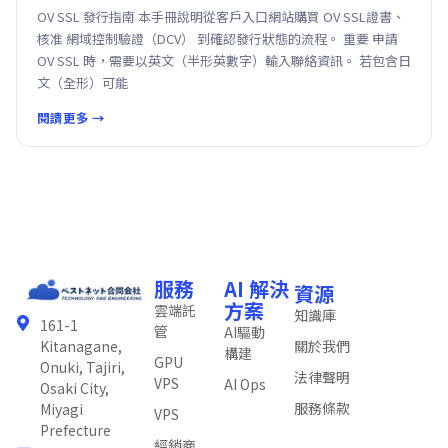
OV SSL 發行指南 本手冊說明從客戶入口網站購買 OV SSL證書、
核准 網域控制驗證（DCV） 到確認發行狀態的流程。 重要 申請
OV SSL 時，需要以英文（半形英數字）輸入聯絡資訊。 若包含日
文（全形）可能
閱讀更多 →
服務
AI 解決
資源
方案
雲端託
知識庫
161-1
管
AI驅動
關於我們
Kitanagane,
構建
GPU
Onuki, Tajiri,
法律聲明
VPS
AI Ops
Osaki City,
服務條款
Miyagi
VPS
Prefecture
經銷商