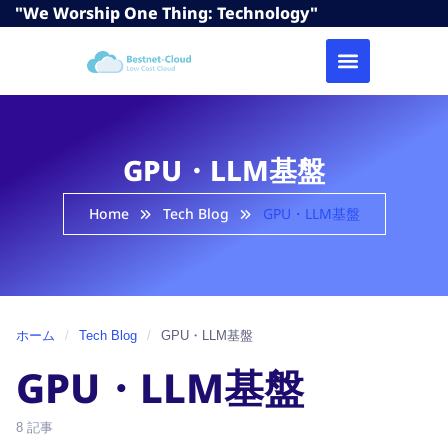
"We Worship One Thing: Technology"
GPU・LLM基盤
Home
Tech Blog
GPU・LLM基盤
ホーム
/
Tech Blog
/
GPU・LLM基盤
GPU・LLM基盤
8 記事