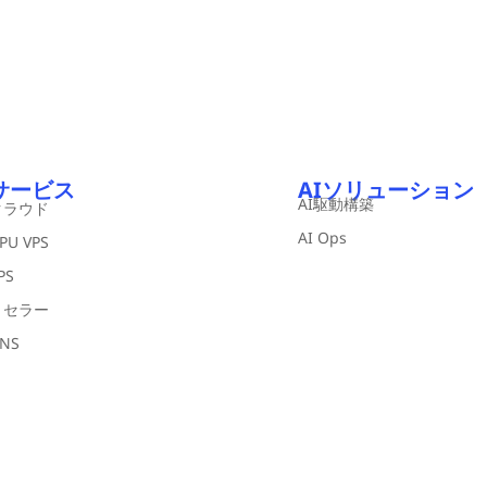
サービス
AIソリューション
AI駆動構築
クラウド
AI Ops
PU VPS
PS
リセラー
NS