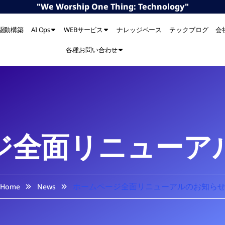
"We Worship One Thing: Technology"
I駆動構築
AI Ops
WEBサービス
ナレッジベース
テックブログ
会
各種お問い合わせ
ジ全面リニューア
ホームページ全面リニューアルのお知ら
Home
News