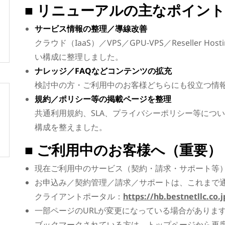
■ リニューアルの主なポイント
サービス情報の整理／導線改善
クラウド（IaaS）／VPS／GPU-VPS／Reseller 
い構成に整理しました。
ナレッジ／FAQなどコンテンツの拡充
検討中の方・ご利用中のお客様どちらにも役立つ情
規約／ポリシー等の掲載ページを整理
共通利用規約、SLA、プライバシーポリシー等につ
構成を整えました。
■ ご利用中のお客様へ（重要）
現在ご利用中のサービス（契約・請求・サポート等
お申込み／契約管理／請求／サポートは、これまで
クライアントポータル：
https://hb.bestnetllc.co.j
一部ページのURLが変更になっている場合がありま
ブックマークされている方は、トップページから再