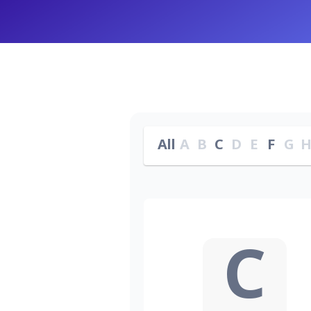
All
A
B
C
D
E
F
G
C