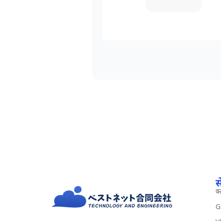
स
क्
G