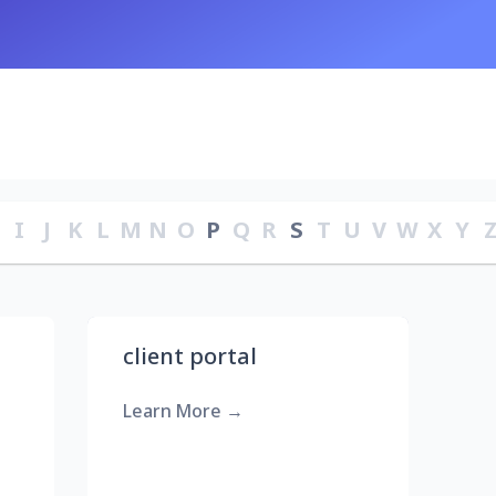
H
I
J
K
L
M
N
O
P
Q
R
S
T
U
V
W
X
Y
client portal
Learn More
→