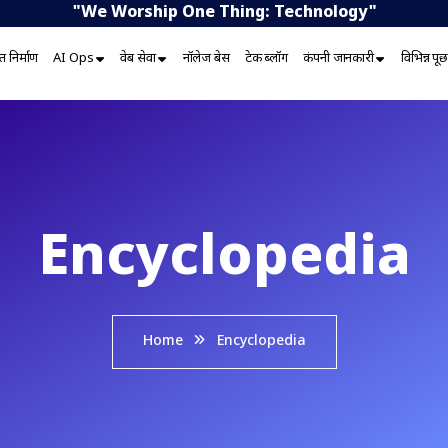
"We Worship One Thing: Technology"
 निर्माण
AI Ops
वेब सेवा
नॉलेज बेस
टेक ब्लॉग
कंपनी जानकारी
विभिन्न प
Encyclopedia
Home
Encyclopedia