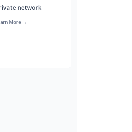
rivate network
earn More
→