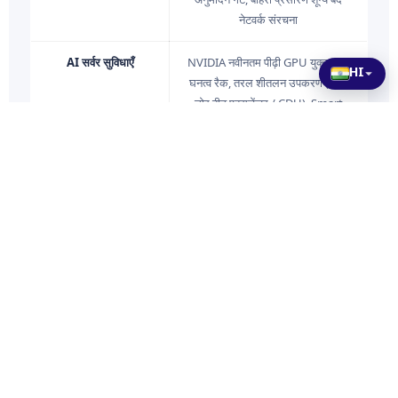
नेटवर्क संरचना
AI सर्वर सुविधाएँ
NVIDIA नवीनतम पीढ़ी GPU युक्त उच्च
HI
घनत्व रैक, तरल शीतलन उपकरण (रियर
डोर हीट एक्सचेंजर / CDU), Smart
PDU, BMC, ऑनसाइट प्रक्रिया
व्यवस्था
हार्नेस / गार्डरेल
LangGraph आदि के एजेंट हार्नेस आधार
का निर्माण। ज़ोनिंग, अनुमोदन गेट, अछूत
सूची, रोलबैक मार्ग का डिज़ाइन