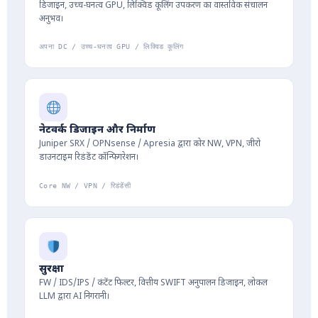
डिजाइन, उच्च-घनत्व GPU, लिक्विड कूलिंग उपकरण का वास्तविक संचालन
अनुभव।
अपना DC / उच्च-घनत्व GPU / लिक्विड कूलिंग
नेटवर्क डिजाइन और निर्माण
Juniper SRX / OPNsense / Apresia द्वारा कोर NW, VPN, जीरो
डाउनटाइम रिडंडेंट कॉन्फिगरेशन।
Core NW / VPN / रिडंडेंसी
सुरक्षा
FW / IDS/IPS / कंटेंट फिल्टर, वित्तीय SWIFT अनुपालन डिजाइन, लोकल
LLM द्वारा AI निगरानी।