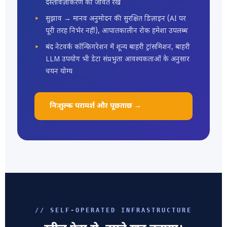
दस्तावेज़ीकरण को जीवंत रखें
सुझाव → मानव अनुमोदन की सुरक्षित डिज़ाइन (AI पर
पूरी तरह निर्भर नहीं), आपातकालीन रोक हमेशा उपलब्ध
बंद नेटवर्क कॉन्फ़िगरेशन में शून्य बाहरी ट्रांसमिशन, बाहरी
LLM उपयोग भी डेटा संप्रभुता आवश्यकताओं के अनुसार
चयन योग्य
निःशुल्क परामर्श और पूछताछ →
// SELF-OPERATED INFRASTRUCTURE