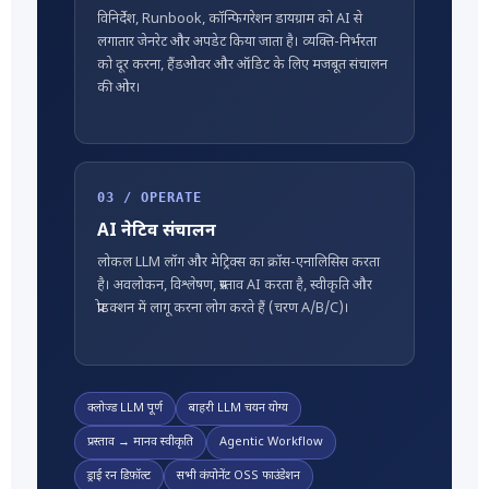
विनिर्देश, Runbook, कॉन्फिगरेशन डायग्राम को AI से
लगातार जेनरेट और अपडेट किया जाता है। व्यक्ति-निर्भरता
को दूर करना, हैंडओवर और ऑडिट के लिए मजबूत संचालन
की ओर।
03 / OPERATE
AI नेटिव संचालन
लोकल LLM लॉग और मेट्रिक्स का क्रॉस-एनालिसिस करता
है। अवलोकन, विश्लेषण, प्रस्ताव AI करता है, स्वीकृति और
प्रोडक्शन में लागू करना लोग करते हैं (चरण A/B/C)।
क्लोज्ड LLM पूर्ण
बाहरी LLM चयन योग्य
प्रस्ताव → मानव स्वीकृति
Agentic Workflow
ड्राई रन डिफ़ॉल्ट
सभी कंपोनेंट OSS फाउंडेशन