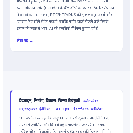
प्रोडक्शन वर्चुअलाइज़ेशन प्लेटफ़ॉर्म में नया सर्वर node जोड़ने का काम
इंसान और AI एजेंट (Claude) के बीच बाँटने का व्यावहारिक रिकॉर्ड। AI
ने boot क्रम का मलबा, RTC/NTP/DNS की शृंखलाबद्ध ख़राबी और
चुपचाप फ़ेल होती सेटिंग पकड़ी, जबकि गंभीर हादसे रोकने वाले फ़ैसले
इंसान की तरफ़ से आए। AI की ग़लतियाँ भी बिना छुपाए दर्ज हैं।
लेख पढ़ें →
डिज़ाइन, निर्माण, विकास: चिन्डा हिदेयुकी
क्रॉस-लेयर
इन्फ्रास्ट्रक्चर इंजीनियर / AI Ops Platform आर्किटेक्ट
10+ वर्षों का व्यावहारिक अनुभव। 2016 से सूचना संचार, विनिर्माण,
सरकारी एजेंसियों और वित्त में वर्चुअलाइजेशन प्लेटफ़ॉर्म, नेटवर्क,
स्टोरेज और सुविधाओं सहित संपूर्ण इन्फ्रास्ट्रक्चर की डिज़ाइन, निर्माण