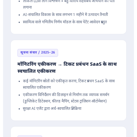
लोकल LLM लॉग विश्लेषण + बहु-स्तरीय सहसंबंध अभियान का पता
लगाना
AI-संचालित विकास के साथ लगभग 1 महीने में उत्पादन तैनाती
स्वामित्व वाले गणितीय निर्णय मॉडल के साथ पेटेंट आवेदन प्रस्तुत
सूचना संचार / 2025–26
मॉनिटरिंग एकीकरण → टिकट प्रबंधन SaaS के साथ
स्वचालित एकीकरण
कई मॉनिटरिंग स्रोतों को एकीकृत करना, टिकट प्रबंधन SaaS के साथ
स्वचालित एकीकरण
एकीकरण विनिर्देशन की डिज़ाइन से निर्माण तक व्यापक समर्थन
(डुप्लिकेट डिटेक्शन, फ़ील्ड मैपिंग, स्टेटस ट्रांज़िशन ऑटोमेशन)
सुरक्षा AI एजेंट द्वारा अर्ध-स्वचालित प्रतिक्रिया