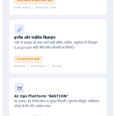
अपनी कंपनी में कार्यान्वयन जारी
Code Audit / Security Scan
हार्नेस और गार्डरेल डिज़ाइन
एजेंट के व्यवहार को बाध्य करने वाली ज़ोनिंग, गार्डरेल, अनुमोदन गेट डिज़ाइन
(LangGraph आदि जैसे हार्नेस प्लेटफ़ॉर्म का निर्माण)।
स्व-कार्यान्वयन जारी
Harness / Guardrails / Zoning
AI Ops Platform "BASTION"
स्व-उत्पाद। बंद नेटवर्क-संगत AI सुरक्षा निगरानी + गुणवत्ता मॉड्यूल। मालिकाना
मॉडल के लिए पेटेंट आवेदन जमा।