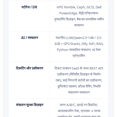
स्टोरेज / DR
HPE Nimble, Ceph, iSCSI, Dell
PowerEdge, पीढ़ी/एन्क्रिप्शन/
पुनर्प्राप्ति डिज़ाइन, बैकअप वास्तविक मशीन
सत्यापन
AI / स्वचालन
स्थानीय LLM(Qwen2.5-14B / 3.5-
32B + GPUStack), Dify, NiFi, RAG,
Python स्वचालित संचालन, AI पेयर
प्रोग्रामिंग
टिकटिंग और एकीकरण
टिकट प्रबंधन SaaS के साथ REST API
एकीकरण (विनिर्देश डिज़ाइन से निर्माण
तक), कई निगरानी स्रोतों का एकीकरण,
डुप्लिकेट पहचान, फ़ील्ड मैपिंग, स्थिति
संक्रमण स्वचालन
संचालन सुरक्षा डिज़ाइन
चरण A/B/C, ड्राई रन डिफ़ॉल्ट,
आपातकालीन रोक, प्रस्ताव → मानव
अनुमोदन गेट, बाहरी प्रसारण शून्य बंद