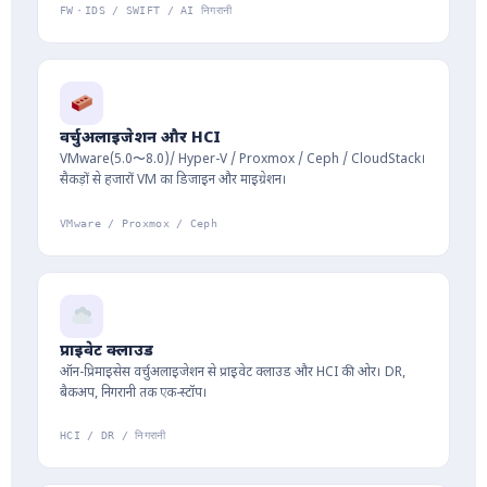
FW・IDS / SWIFT / AI निगरानी
वर्चुअलाइजेशन और HCI
VMware(5.0〜8.0)/ Hyper-V / Proxmox / Ceph / CloudStack।
सैकड़ों से हजारों VM का डिजाइन और माइग्रेशन।
VMware / Proxmox / Ceph
प्राइवेट क्लाउड
ऑन-प्रिमाइसेस वर्चुअलाइजेशन से प्राइवेट क्लाउड और HCI की ओर। DR,
बैकअप, निगरानी तक एक-स्टॉप।
HCI / DR / निगरानी