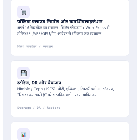
पब्लिक क्लाउड निर्माण और कमर्शियलाइजेशन
अपने 16 रैक स्केल का संचालन। बिलिंग प्लेटफॉर्म + WordPress से
डोमेन/SSL/VPS/GPU/गेम, आवेदन से रद्दीकरण तक स्वचालन।
बिलिंग फाउंडेशन / स्वचालन
स्टोरेज, DR और बैकअप
Nimble / Ceph / iSCSI। पीढ़ी, एन्क्रिप्शन, रिकवरी फ्लो मानकीकरण,
"रिकवर कर सकते हैं" को वास्तविक मशीन पर सत्यापित करना।
Storage / DR / Restore