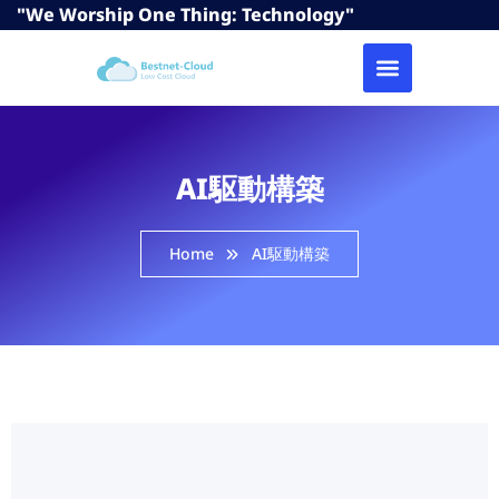
"We Worship One Thing: Technology"
AI駆動構築
Home
AI駆動構築