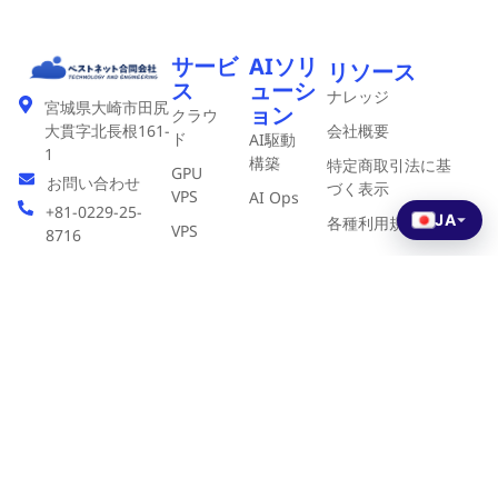
サービ
AIソリ
リソース
ス
ューシ
ナレッジ
宮城県大崎市田尻
ョン
クラウ
会社概要
大貫字北長根161-
ド
AI駆動
1
構築
特定商取引法に基
GPU
お問い合わせ
づく表示
VPS
AI Ops
+81-0229-25-
JA
各種利用規約
VPS
8716
リセラ
ー
DNS
©2020
BESTNET.LLC .
All Rights Reserved.