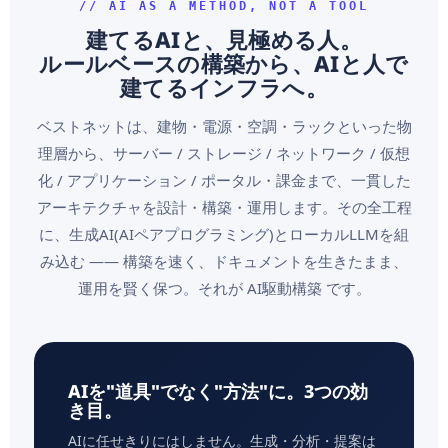
// AI AS A METHOD, NOT A TOOL
建てるAIと、見極める人。
ルールベースの構築から、AIと人で
建てるインフラへ。
ベストネットは、建物・電源・空調・ラックといった物
理層から、サーバー / ストレージ / ネットワーク / 仮想
化 / アプリケーション / ポータル・課金まで、一貫した
アーキテクチャを設計・構築・運用します。その全工程
に、生成AI(AIペアプログラミング)とローカルLLMを組
み込む ―― 構築を速く、ドキュメントを生きたまま、
運用を賢く保つ。それが AI駆動構築 です。
AIを"道具"でなく"方法"に。3つの効
き目。
AIに任せきりにはしません。生成・分析・提案は