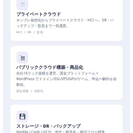
プライベートクラウド
オンプレ仮想化からプライベートクラウド・HCI へ。DR・バ
ックアップ・監視まで一気通貫。
HCI / DR / 監視
パブリッククラウド構築・商品化
自社16ラック規模を運営。課金プラットフォーム +
WordPress でドメイン/SSL/VPS/GPU/ゲーム、申込〜解約を自
動化。
課金基盤 / 自動化
ストレージ・DR・バックアップ
Nimble / Ceph / iSCSI。世代・暗号化・復旧フロー標準