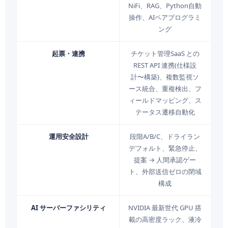
NiFi、RAG、Python自動
操作、AIペアプログラミ
ング
起票・連携
チケット管理SaaS との
REST API 連携(仕様設
計〜構築)、複数監視ソ
ース統合、重複検出、フ
ィールドマッピング、ス
テータス遷移自動化
運用安全設計
段階A/B/C、ドライラン
デフォルト、緊急停止、
提案 → 人間承認ゲー
ト、外部送信ゼロの閉域
構成
AI サーバーファシリティ
NVIDIA 最新世代 GPU 搭
載の高密度ラック、液冷