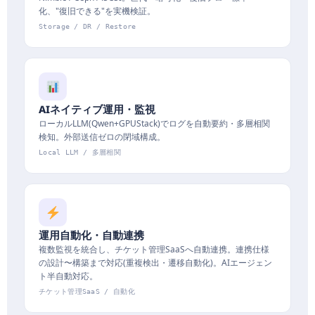
化、"復旧できる"を実機検証。
Storage / DR / Restore
AIネイティブ運用・監視
ローカルLLM(Qwen+GPUStack)でログを自動要約・多層相関
検知。外部送信ゼロの閉域構成。
Local LLM / 多層相関
運用自動化・自動連携
複数監視を統合し、チケット管理SaaSへ自動連携。連携仕様
の設計〜構築まで対応(重複検出・遷移自動化)。AIエージェン
ト半自動対応。
チケット管理SaaS / 自動化