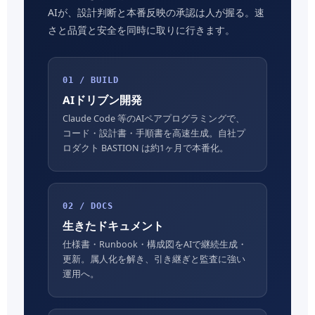
AIが、設計判断と本番反映の承認は人が握る。速
さと品質と安全を同時に取りに行きます。
01 / BUILD
AIドリブン開発
Claude Code 等のAIペアプログラミングで、
コード・設計書・手順書を高速生成。自社プ
ロダクト BASTION は約1ヶ月で本番化。
02 / DOCS
生きたドキュメント
仕様書・Runbook・構成図をAIで継続生成・
更新。属人化を解き、引き継ぎと監査に強い
運用へ。