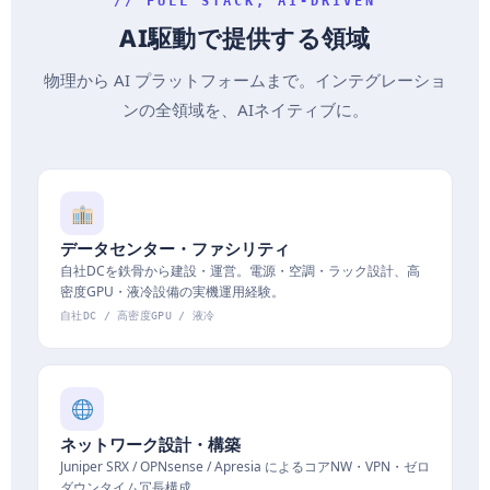
// FULL STACK, AI-DRIVEN
AI駆動で提供する領域
物理から AI プラットフォームまで。インテグレーショ
ンの全領域を、AIネイティブに。
データセンター・ファシリティ
自社DCを鉄骨から建設・運営。電源・空調・ラック設計、高
密度GPU・液冷設備の実機運用経験。
自社DC / 高密度GPU / 液冷
ネットワーク設計・構築
Juniper SRX / OPNsense / Apresia によるコアNW・VPN・ゼロ
ダウンタイム冗長構成。