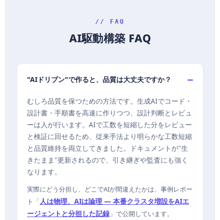
// FAQ
AI駆動構築 FAQ
"AIドリブン"で作ると、品質は大丈夫ですか？
むしろ品質を保つための方法です。生成AIでコード・
設計書・手順書を高速に作りつつ、設計判断とレビュ
ーは人が行います。AIで工数を短縮した分をレビュー
と検証に回せるため、従来手法より明らかな工数短縮
と品質維持を両立してきました。ドキュメントが"生
きたまま"更新されるので、引き継ぎや監査にも強く
なります。
実際にどう分担し、どこでAIが間違えたかは、事例レポー
人は物理、AIは論理 — 本番クラスタ増設をAIエ
ト「
ージェントと分担した記録
」で公開しています。