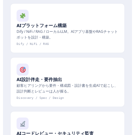
AIプラットフォーム構築
Dify / NiFi / RAG / ローカルLLM。AIアプリ基盤やRAGチャット
ボットを設計・構築。
Dify / NiFi / RAG
AI設計伴走・要件抽出
顧客ヒアリングから要件・構成図・設計書を生成AIで起こし、
設計判断とレビューは人が握る。
Discovery / Spec / Design
AIコードレビュー・セキュリティ監査