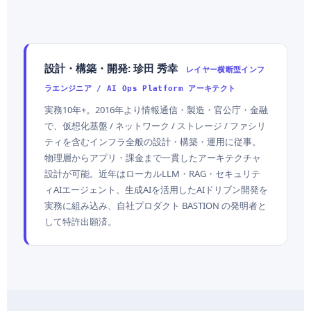
設計・構築・開発: 珍田 秀幸
レイヤー横断型インフ
ラエンジニア / AI Ops Platform アーキテクト
実務10年+。2016年より情報通信・製造・官公庁・金融
で、仮想化基盤 / ネットワーク / ストレージ / ファシリ
ティを含むインフラ全般の設計・構築・運用に従事。
物理層からアプリ・課金まで一貫したアーキテクチャ
設計が可能。近年はローカルLLM・RAG・セキュリテ
ィAIエージェント、生成AIを活用したAIドリブン開発を
実務に組み込み、自社プロダクト BASTION の発明者と
して特許出願済。