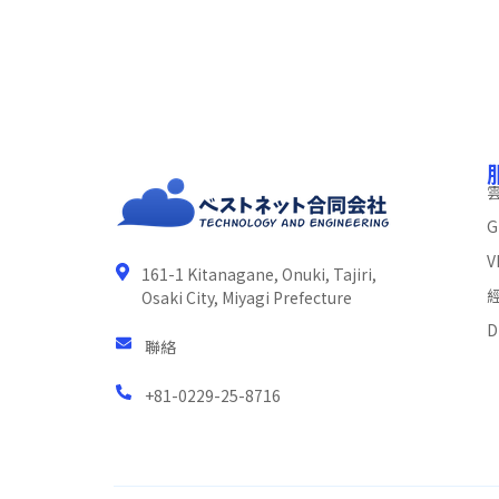
G
V
161-1 Kitanagane, Onuki, Tajiri,
Osaki City, Miyagi Prefecture
D
聯絡
+81-0229-25-8716