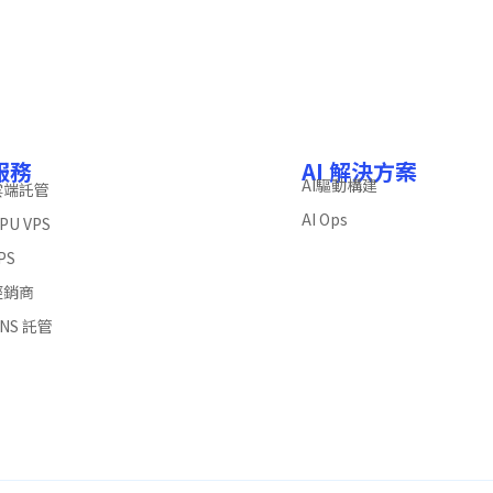
服務
AI 解決方案
AI驅動構建
雲端託管
AI Ops
PU VPS
PS
經銷商
NS 託管