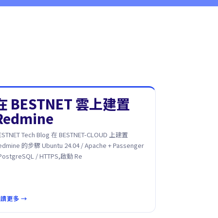
在 BESTNET 雲上建置
Redmine
ESTNET Tech Blog 在 BESTNET-CLOUD 上建置
edmine 的步驟 Ubuntu 24.04 / Apache + Passenger
 PostgreSQL / HTTPS,啟動 Re
讀更多 →