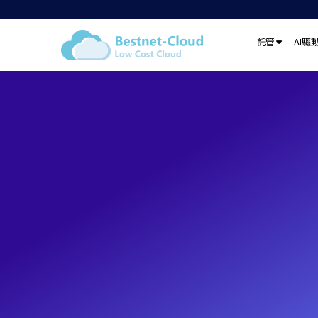
託管
AI驅